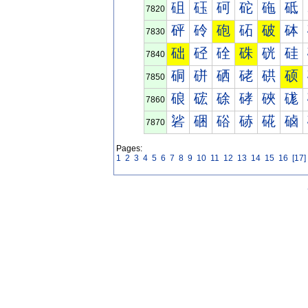
砠
砡
砢
砣
砤
砥
7820
砰
砱
砲
砳
破
砵
7830
础
硁
硂
硃
硄
硅
7840
硐
硑
硒
硓
硔
硕
7850
硠
硡
硢
硣
硤
硥
7860
硰
硱
硲
硳
硴
硵
7870
Pages:
1
2
3
4
5
6
7
8
9
10
11
12
13
14
15
16
[17]