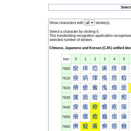
Selec
Show characters with
stroke(s).
Select a character by clicking it.
This handwriting recognition application recognis
selected number of strokes.
Chinese, Japanese and Korean (CJK) unified ide
hex
0
1
2
3
4
5
瘀
瘁
瘂
瘃
瘄
瘅
7600
瘐
瘑
瘒
瘓
瘔
瘕
7610
瘠
瘡
瘢
瘣
瘤
瘥
7620
瘰
瘱
瘲
瘳
瘴
瘵
7630
癀
癁
療
癃
癄
癅
7640
癐
癑
癒
癓
癔
癕
7650
癠
癡
癢
癣
癤
癥
7660