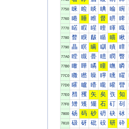
睐
睑
睒
睓
睔
睕
7750
睠
睡
睢
督
睤
睥
7760
睰
睱
睲
睳
睴
睵
7770
瞀
瞁
瞂
瞃
瞄
瞅
7780
瞐
瞑
瞒
瞓
瞔
瞕
7790
瞠
瞡
瞢
瞣
瞤
瞥
77A0
瞰
瞱
瞲
瞳
瞴
瞵
77B0
矀
矁
矂
矃
矄
矅
77C0
矐
矑
矒
矓
矔
矕
77D0
矠
矡
矢
矣
矤
知
77E0
矰
矱
矲
石
矴
矵
77F0
砀
码
砂
砃
砄
砅
7800
砐
砑
砒
砓
研
砕
7810