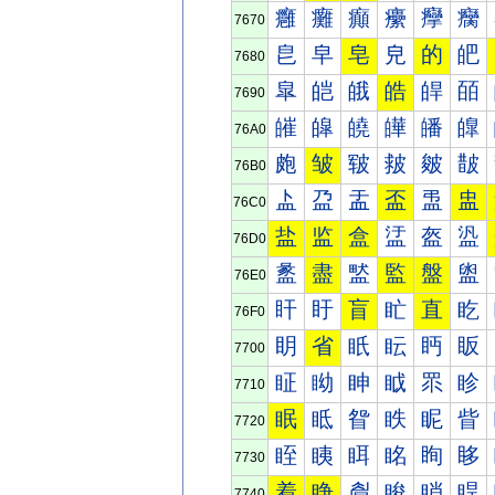
癰
癱
癲
癳
癴
癵
7670
皀
皁
皂
皃
的
皅
7680
皐
皑
皒
皓
皔
皕
7690
皠
皡
皢
皣
皤
皥
76A0
皰
皱
皲
皳
皴
皵
76B0
盀
盁
盂
盃
盄
盅
76C0
盐
监
盒
盓
盔
盕
76D0
盠
盡
盢
監
盤
盥
76E0
盰
盱
盲
盳
直
盵
76F0
眀
省
眂
眃
眄
眅
7700
眐
眑
眒
眓
眔
眕
7710
眠
眡
眢
眣
眤
眥
7720
眰
眱
眲
眳
眴
眵
7730
着
睁
睂
睃
睄
睅
7740