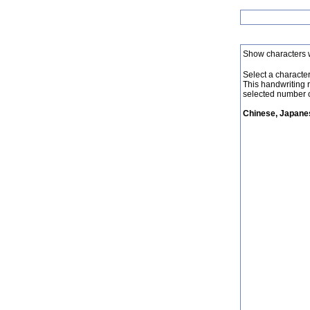
Show characters 
Select a character 
This handwriting 
selected number o
Chinese, Japanes