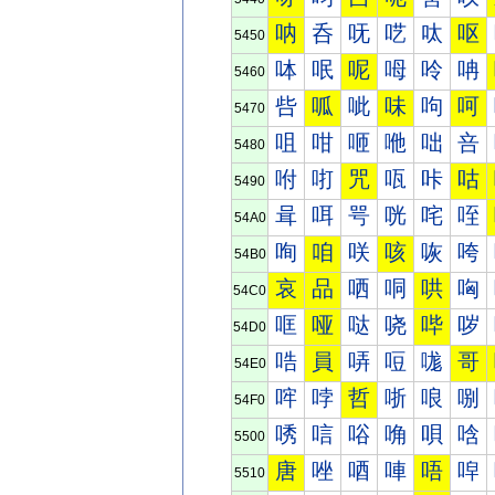
呐
呑
呒
呓
呔
呕
5450
呠
呡
呢
呣
呤
呥
5460
呰
呱
呲
味
呴
呵
5470
咀
咁
咂
咃
咄
咅
5480
咐
咑
咒
咓
咔
咕
5490
咠
咡
咢
咣
咤
咥
54A0
咰
咱
咲
咳
咴
咵
54B0
哀
品
哂
哃
哄
哅
54C0
哐
哑
哒
哓
哔
哕
54D0
哠
員
哢
哣
哤
哥
54E0
哰
哱
哲
哳
哴
哵
54F0
唀
唁
唂
唃
唄
唅
5500
唐
唑
唒
唓
唔
唕
5510