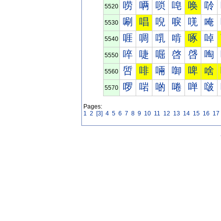
唠
唡
唢
唣
唤
唥
5520
唰
唱
唲
唳
唴
唵
5530
啀
啁
啂
啃
啄
啅
5540
啐
啑
啒
啓
啔
啕
5550
啠
啡
啢
啣
啤
啥
5560
啰
啱
啲
啳
啴
啵
5570
Pages:
1
2
[3]
4
5
6
7
8
9
10
11
12
13
14
15
16
17