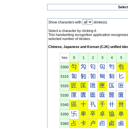
Selec
Show characters with
stroke(s).
Select a character by clicking it.
This handwriting recognition application recognis
selected number of strokes.
Chinese, Japanese and Korean (CJK) unified ide
hex
0
1
2
3
4
5
匀
匁
匂
匃
匄
包
5300
匐
匑
匒
匓
匔
匕
5310
匠
匡
匢
匣
匤
匥
5320
匰
匱
匲
匳
匴
匵
5330
區
十
卂
千
卄
卅
5340
卐
卑
卒
卓
協
单
5350
占
卡
卢
卣
卤
卥
5360