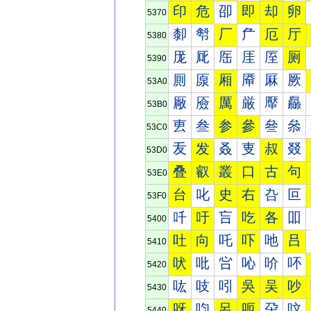
印
危
卲
即
却
卵
5370
厀
厁
厂
厃
厄
厅
5380
厐
厑
厒
厓
厔
厕
5390
厠
厡
厢
厣
厤
厥
53A0
厰
厱
厲
厳
厴
厵
53B0
叀
叁
参
參
叄
叅
53C0
叐
发
叒
叓
叔
叕
53D0
叠
叡
叢
口
古
句
53E0
台
叱
史
右
叴
叵
53F0
吀
吁
吂
吃
各
吅
5400
吐
向
吒
吓
吔
吕
5410
吠
吡
吢
吣
吤
吥
5420
吰
吱
吲
吳
吴
吵
5430
呀
呁
呂
呃
呄
呅
5440