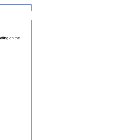
nding on the