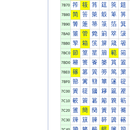
筰
筱
筲
筳
筴
筵
7B70
简
箁
箂
箃
箄
箅
7B80
箐
箑
箒
箓
箔
箕
7B90
箠
管
箢
箣
箤
箥
7BA0
箰
箱
箲
箳
箴
箵
7BB0
節
篁
篂
篃
範
篅
7BC0
篐
篑
篒
篓
篔
篕
7BD0
篠
篡
篢
篣
篤
篥
7BE0
篰
篱
篲
篳
篴
篵
7BF0
簀
簁
簂
簃
簄
簅
7C00
簐
簑
簒
簓
簔
簕
7C10
簠
簡
簢
簣
簤
簥
7C20
簰
簱
簲
簳
簴
簵
7C30
籀
籁
籂
籃
籄
籅
7C40