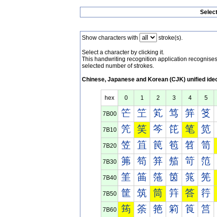
Selec
Show characters with
stroke(s).
Select a character by clicking it.
This handwriting recognition application recognis
selected number of strokes.
Chinese, Japanese and Korean (CJK) unified ide
hex
0
1
2
3
4
5
笀
笁
笂
笃
笄
笅
7B00
笐
笑
笒
笓
笔
笕
7B10
笠
笡
笢
笣
笤
笥
7B20
笰
笱
笲
笳
笴
笵
7B30
筀
筁
筂
筃
筄
筅
7B40
筐
筑
筒
筓
答
筕
7B50
筠
筡
筢
筣
筤
筥
7B60