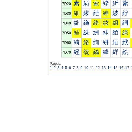
素
紡
索
紣
紤
紥
7D20
細
紱
紲
紳
紴
紵
7D30
絀
絁
終
絃
組
絅
7D40
結
絑
絒
絓
絔
絕
7D50
絠
絡
絢
絣
絤
絥
7D60
絰
統
絲
絳
絴
絵
7D70
Pages:
1
2
3
4
5
6
7
8
9
10
11
12
13
14
15
16
17