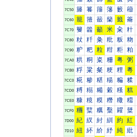
籐
籑
籒
籓
籔
籕
7C50
籠
籡
籢
籣
籤
籥
7C60
籰
籱
籲
米
籴
籵
7C70
粀
粁
粂
粃
粄
粅
7C80
粐
粑
粒
粓
粔
粕
7C90
粠
粡
粢
粣
粤
粥
7CA0
粰
粱
粲
粳
粴
粵
7CB0
糀
糁
糂
糃
糄
糅
7CC0
糐
糑
糒
糓
糔
糕
7CD0
糠
糡
糢
糣
糤
糥
7CE0
糰
糱
糲
糳
糴
糵
7CF0
紀
紁
紂
紃
約
紅
7D00
紐
紑
紒
紓
純
紕
7D10