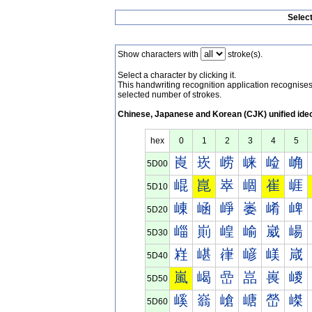
Selec
Show characters with
stroke(s).
Select a character by clicking it.
This handwriting recognition application recognis
selected number of strokes.
Chinese, Japanese and Korean (CJK) unified ide
hex
0
1
2
3
4
5
崀
崁
崂
崃
崄
崅
5D00
崐
崑
崒
崓
崔
崕
5D10
崠
崡
崢
崣
崤
崥
5D20
崰
崱
崲
崳
崴
崵
5D30
嵀
嵁
嵂
嵃
嵄
嵅
5D40
嵐
嵑
嵒
嵓
嵔
嵕
5D50
嵠
嵡
嵢
嵣
嵤
嵥
5D60