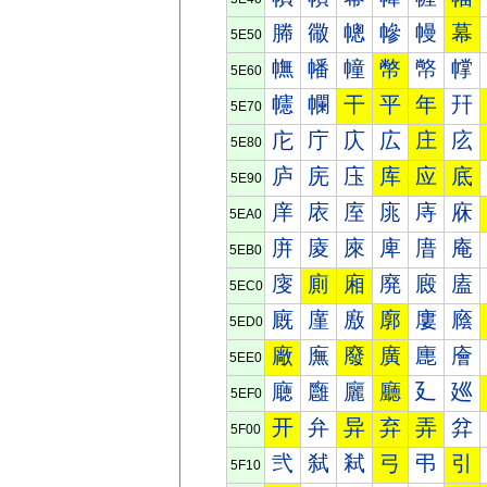
幐
幑
幒
幓
幔
幕
5E50
幠
幡
幢
幣
幤
幥
5E60
幰
幱
干
平
年
幵
5E70
庀
庁
庂
広
庄
庅
5E80
庐
庑
庒
库
应
底
5E90
庠
庡
庢
庣
庤
庥
5EA0
庰
庱
庲
庳
庴
庵
5EB0
廀
廁
廂
廃
廄
廅
5EC0
廐
廑
廒
廓
廔
廕
5ED0
廠
廡
廢
廣
廤
廥
5EE0
廰
廱
廲
廳
廴
廵
5EF0
开
弁
异
弃
弄
弅
5F00
弐
弑
弒
弓
弔
引
5F10