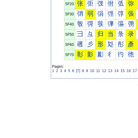
张
弡
弢
弣
弤
弥
5F20
弰
弱
弲
弳
弴
張
5F30
彀
彁
彂
彃
彄
彅
5F40
彐
彑
归
当
彔
录
5F50
彠
彡
形
彣
彤
彥
5F60
彰
影
彲
彳
彴
彵
5F70
Pages:
1
2
3
4
5
6
[7]
8
9
10
11
12
13
14
15
16
17