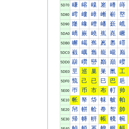
嵰
嵱
嵲
嵳
嵴
嵵
5D70
嶀
嶁
嶂
嶃
嶄
嶅
5D80
嶐
嶑
嶒
嶓
嶔
嶕
5D90
嶠
嶡
嶢
嶣
嶤
嶥
5DA0
嶰
嶱
嶲
嶳
嶴
嶵
5DB0
巀
巁
巂
巃
巄
巅
5DC0
巐
巑
巒
巓
巔
巕
5DD0
巠
巡
巢
巣
巤
工
5DE0
巰
己
已
巳
巴
巵
5DF0
帀
币
市
布
帄
帅
5E00
帐
帑
帒
帓
帔
帕
5E10
帠
帡
帢
帣
帤
帥
5E20
帰
帱
帲
帳
帴
帵
5E30
幀
幁
幂
幃
幄
幅
5E40