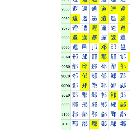
遐
遑
遒
道
達
違
9050
遠
遡
遢
遣
遤
遥
9060
遰
遱
遲
遳
遴
遵
9070
邀
邁
邂
邃
還
邅
9080
邐
邑
邒
邓
邔
邕
9090
邠
邡
邢
那
邤
邥
90A0
邰
邱
邲
邳
邴
邵
90B0
郀
郁
郂
郃
郄
郅
90C0
郐
郑
郒
郓
郔
郕
90D0
郠
郡
郢
郣
郤
郥
90E0
郰
郱
郲
郳
郴
郵
90F0
鄀
鄁
鄂
鄃
鄄
鄅
9100
鄐
鄑
鄒
鄓
鄔
鄕
9110