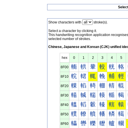
Selec
Show characters with
stroke(s).
Select a character by clicking it.
This handwriting recognition application recognis
selected number of strokes.
Chinese, Japanese and Korean (CJK) unified ide
hex
0
1
2
3
4
5
輀
輁
輂
較
輄
輅
8F00
輐
輑
輒
輓
輔
輕
8F10
輠
輡
輢
輣
輤
輥
8F20
輰
輱
輲
輳
輴
輵
8F30
轀
轁
轂
轃
轄
轅
8F40
轐
轑
轒
轓
轔
轕
8F50
轠
轡
轢
轣
轤
轥
8F60