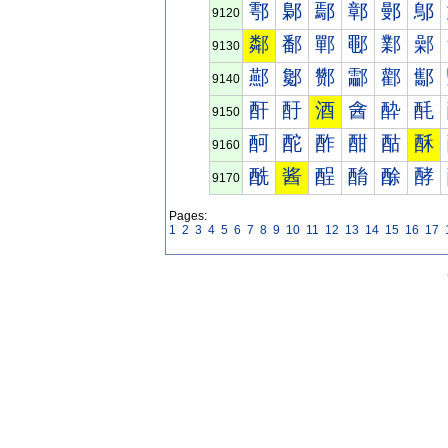
鄠
鄡
鄢
鄣
鄤
鄥
9120
鄰
鄱
鄲
鄳
鄴
鄵
9130
酀
酁
酂
酃
酄
酅
9140
酐
酑
酒
酓
酔
酕
9150
酠
酡
酢
酣
酤
酥
9160
酰
酱
酲
酳
酴
酵
9170
Pages:
1
2
3
4
5
6
7
8
9
10
11
12
13
14
15
16
17