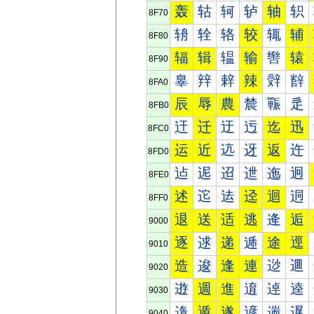
轰
轱
轲
轳
轴
轵
8F70
辀
辁
辂
较
辄
辅
8F80
辐
辑
辒
输
辔
辕
8F90
辠
辡
辢
辣
辤
辥
8FA0
辰
辱
農
辳
辴
辵
8FB0
迀
迁
迂
迃
迄
迅
8FC0
运
近
迒
迓
返
迕
8FD0
迠
迡
迢
迣
迤
迥
8FE0
述
迱
迲
迳
迴
迵
8FF0
退
送
适
逃
逄
逅
9000
逐
逑
递
逓
途
逕
9010
造
逡
逢
連
逤
逥
9020
逰
週
進
逳
逴
逵
9030
遀
遁
遂
遃
遄
遅
9040