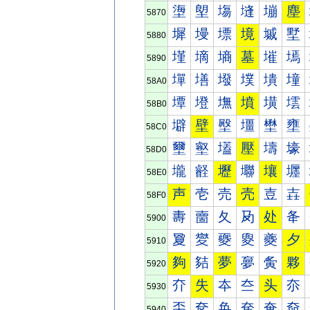
塰
塱
塲
塳
塴
塵
5870
墀
墁
墂
境
墄
墅
5880
墐
墑
墒
墓
墔
墕
5890
墠
墡
墢
墣
墤
墥
58A0
墰
墱
墲
墳
墴
墵
58B0
壀
壁
壂
壃
壄
壅
58C0
壐
壑
壒
壓
壔
壕
58D0
壠
壡
壢
壣
壤
壥
58E0
声
壱
売
壳
壴
壵
58F0
夀
夁
夂
夃
处
夅
5900
夐
夑
夒
夓
夔
夕
5910
夠
夡
夢
夣
夤
夥
5920
夰
失
夲
夳
头
夵
5930
奀
奁
奂
奃
奄
奅
5940