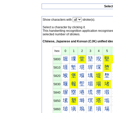
Selec
Show characters with
stroke(s).
Select a character by clicking it.
This handwriting recognition application recognis
selected number of strokes.
Chinese, Japanese and Korean (CJK) unified ide
hex
0
1
2
3
4
5
堀
堁
堂
堃
堄
堅
5800
堐
堑
堒
堓
堔
堕
5810
堠
堡
堢
堣
堤
堥
5820
堰
報
堲
堳
場
堵
5830
塀
塁
塂
塃
塄
塅
5840
塐
塑
塒
塓
塔
塕
5850
塠
塡
塢
塣
塤
塥
5860