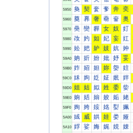
奐
契
奒
奓
奔
奕
5950
奠
奡
奢
奣
奤
奥
5960
奰
奱
奲
女
奴
奵
5970
妀
妁
如
妃
妄
妅
5980
妐
妑
妒
妓
妔
妕
5990
妠
妡
妢
妣
妤
妥
59A0
妰
妱
妲
妳
妴
妵
59B0
姀
姁
姂
姃
姄
姅
59C0
姐
姑
姒
姓
委
姕
59D0
姠
姡
姢
姣
姤
姥
59E0
姰
姱
姲
姳
姴
姵
59F0
娀
威
娂
娃
娄
娅
5A00
娐
娑
娒
娓
娔
娕
5A10