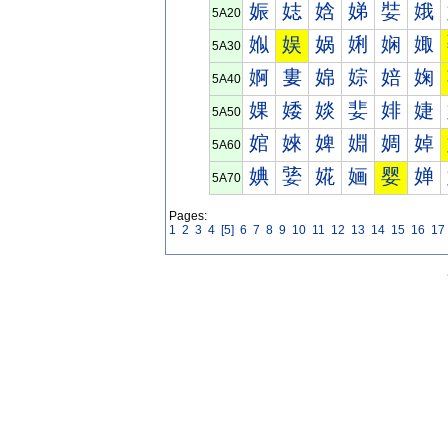
娠
娡
娢
娣
娤
娥
5A20
娰
娱
娲
娳
娴
娵
5A30
婀
婁
婂
婃
婄
婅
5A40
婐
婑
婒
婓
婔
婕
5A50
婠
婡
婢
婣
婤
婥
5A60
婰
婱
婲
婳
婴
婵
5A70
Pages:
1
2
3
4
[5]
6
7
8
9
10
11
12
13
14
15
16
17