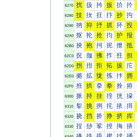
扰
扱
扲
扳
扴
扵
6270
技
抁
抂
抃
抄
抅
6280
抐
抑
抒
抓
抔
投
6290
抠
抡
抢
抣
护
报
62A0
抰
抱
抲
抳
抴
抵
62B0
拀
拁
拂
拃
拄
担
62C0
拐
拑
拒
拓
拔
拕
62D0
拠
拡
拢
拣
拤
拥
62E0
拰
拱
拲
拳
拴
拵
62F0
挀
持
挂
挃
挄
挅
6300
挐
挑
挒
挓
挔
挕
6310
挠
挡
挢
挣
挤
挥
6320
挰
挱
挲
挳
挴
挵
6330
捀
捁
捂
捃
捄
捅
6340