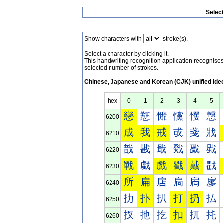
Selec
Show characters with
stroke(s).
Select a character by clicking it.
This handwriting recognition application recognis
selected number of strokes.
Chinese, Japanese and Korean (CJK) unified ide
hex
0
1
2
3
4
5
戀
戁
戂
戃
戄
戅
6200
成
我
戒
戓
戔
戕
6210
戠
戡
戢
戣
戤
戥
6220
戰
戱
戲
戳
戴
戵
6230
所
扁
扂
扃
扄
扅
6240
扐
扑
扒
打
扔
払
6250
扠
扡
扢
扣
扤
扥
6260