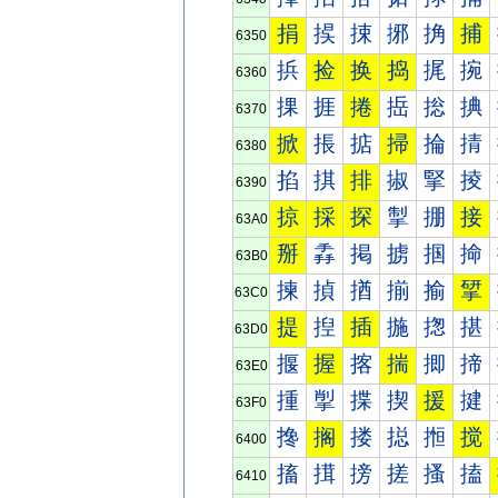
捐
捑
捒
捓
捔
捕
6350
捠
捡
换
捣
捤
捥
6360
捰
捱
捲
捳
捴
捵
6370
掀
掁
掂
掃
掄
掅
6380
掐
掑
排
掓
掔
掕
6390
掠
採
探
掣
掤
接
63A0
掰
掱
掲
掳
掴
掵
63B0
揀
揁
揂
揃
揄
揅
63C0
提
揑
插
揓
揔
揕
63D0
揠
握
揢
揣
揤
揥
63E0
揰
揱
揲
揳
援
揵
63F0
搀
搁
搂
搃
搄
搅
6400
搐
搑
搒
搓
搔
搕
6410