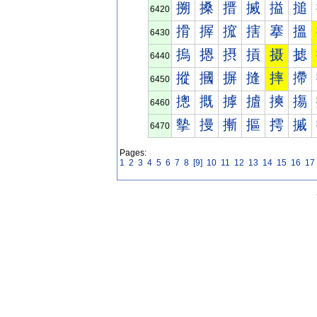
搠
搡
搢
搣
搤
搥
6420
搰
搱
搲
搳
搴
搵
6430
摀
摁
摂
摃
摄
摅
6440
摐
摑
摒
摓
摔
摕
6450
摠
摡
摢
摣
摤
摥
6460
摰
摱
摲
摳
摴
摵
6470
Pages:
1
2
3
4
5
6
7
8
[9]
10
11
12
13
14
15
16
17