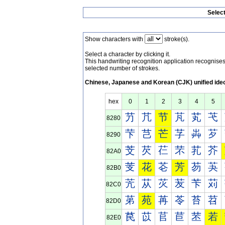
Selec
Show characters with
stroke(s).
Select a character by clicking it.
This handwriting recognition application recognis
selected number of strokes.
Chinese, Japanese and Korean (CJK) unified ide
hex
0
1
2
3
4
5
芀
芁
节
芃
芄
芅
8280
芐
芑
芒
芓
芔
芕
8290
芠
芡
芢
芣
芤
芥
82A0
芰
花
芲
芳
芴
芵
82B0
苀
苁
苂
苃
苄
苅
82C0
苐
苑
苒
苓
苔
苕
82D0
苠
苡
苢
苣
苤
若
82E0