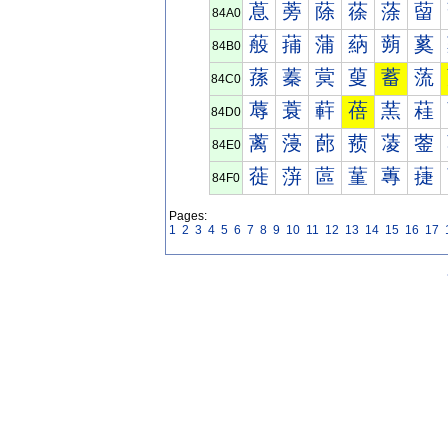
蒠
蒡
蒢
蒣
蒤
蒥
84A0
蒰
蒱
蒲
蒳
蒴
蒵
84B0
蓀
蓁
蓂
蓃
蓄
蓅
84C0
蓐
蓑
蓒
蓓
蓔
蓕
84D0
蓠
蓡
蓢
蓣
蓤
蓥
84E0
蓰
蓱
蓲
蓳
蓴
蓵
84F0
Pages:
1
2
3
4
5
6
7
8
9
10
11
12
13
14
15
16
17