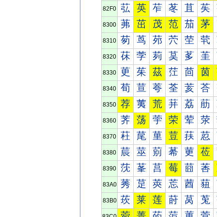
苰
英
苲
苳
苴
苵
82F0
茀
茁
茂
范
茄
茅
8300
茐
茑
茒
茓
茔
茕
8310
茠
茡
茢
茣
茤
茥
8320
茰
茱
茲
茳
茴
茵
8330
荀
荁
荂
荃
荄
荅
8340
荐
荑
荒
荓
荔
荕
8350
荠
荡
荢
荣
荤
荥
8360
荰
荱
荲
荳
荴
荵
8370
莀
莁
莂
莃
莄
莅
8380
莐
莑
莒
莓
莔
莕
8390
莠
莡
莢
莣
莤
莥
83A0
莰
莱
莲
莳
莴
莵
83B0
菀
菁
菂
菃
菄
菅
83C0