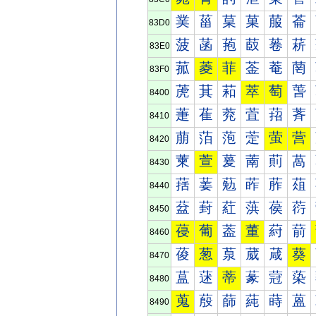
菐
菑
菒
菓
菔
菕
83D0
菠
菡
菢
菣
菤
菥
83E0
菰
菱
菲
菳
菴
菵
83F0
萀
萁
萂
萃
萄
萅
8400
萐
萑
萒
萓
萔
萕
8410
萠
萡
萢
萣
萤
营
8420
萰
萱
萲
萳
萴
萵
8430
葀
葁
葂
葃
葄
葅
8440
葐
葑
葒
葓
葔
葕
8450
葠
葡
葢
董
葤
葥
8460
葰
葱
葲
葳
葴
葵
8470
蒀
蒁
蒂
蒃
蒄
蒅
8480
蒐
蒑
蒒
蒓
蒔
蒕
8490