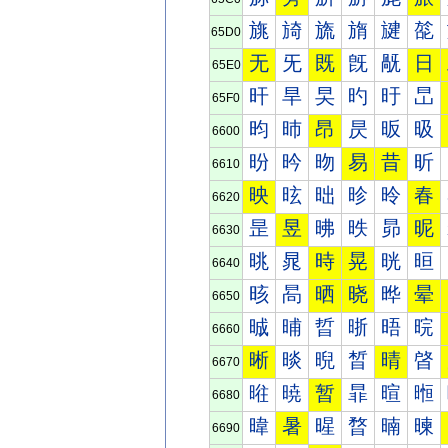
旐
旑
旒
旓
旔
旕
65D0
无
旡
既
旣
旤
日
65E0
旰
旱
旲
旳
旴
旵
65F0
昀
昁
昂
昃
昄
昅
6600
昐
昑
昒
易
昔
昕
6610
映
昡
昢
昣
昤
春
6620
昰
昱
昲
昳
昴
昵
6630
晀
晁
時
晃
晄
晅
6640
晐
晑
晒
晓
晔
晕
6650
晠
晡
晢
晣
晤
晥
6660
晰
晱
晲
晳
晴
晵
6670
暀
暁
暂
暃
暄
暅
6680
暐
暑
暒
暓
暔
暕
6690