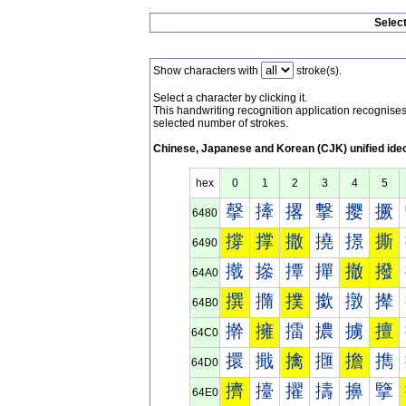
Selec
Show characters with
stroke(s).
Select a character by clicking it.
This handwriting recognition application recognis
selected number of strokes.
Chinese, Japanese and Korean (CJK) unified ide
hex
0
1
2
3
4
5
撀
撁
撂
撃
撄
撅
6480
撐
撑
撒
撓
撔
撕
6490
撠
撡
撢
撣
撤
撥
64A0
撰
撱
撲
撳
撴
撵
64B0
擀
擁
擂
擃
擄
擅
64C0
擐
擑
擒
擓
擔
擕
64D0
擠
擡
擢
擣
擤
擥
64E0