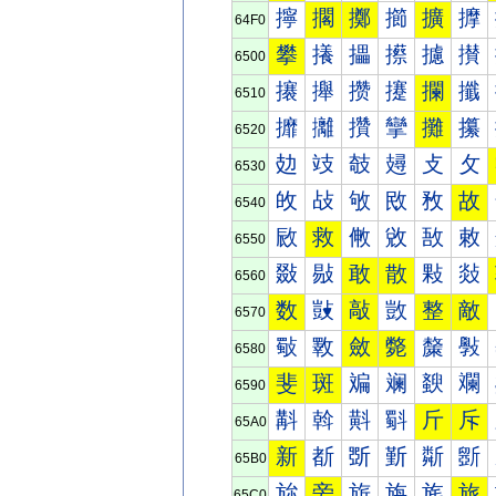
擰
擱
擲
擳
擴
擵
64F0
攀
攁
攂
攃
攄
攅
6500
攐
攑
攒
攓
攔
攕
6510
攠
攡
攢
攣
攤
攥
6520
攰
攱
攲
攳
攴
攵
6530
敀
敁
敂
敃
敄
故
6540
敐
救
敒
敓
敔
敕
6550
敠
敡
敢
散
敤
敥
6560
数
敱
敲
敳
整
敵
6570
斀
斁
斂
斃
斄
斅
6580
斐
斑
斒
斓
斔
斕
6590
斠
斡
斢
斣
斤
斥
65A0
新
斱
斲
斳
斴
斵
65B0
旀
旁
旂
旃
旄
旅
65C0