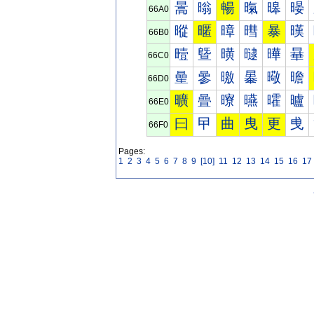
暠
暡
暢
暣
暤
暥
66A0
暰
暱
暲
暳
暴
暵
66B0
曀
曁
曂
曃
曄
曅
66C0
曐
曑
曒
曓
曔
曕
66D0
曠
曡
曢
曣
曤
曥
66E0
曰
曱
曲
曳
更
曵
66F0
Pages:
1
2
3
4
5
6
7
8
9
[10]
11
12
13
14
15
16
17