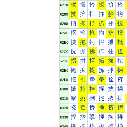
扰
扱
扲
扳
扴
扵
6270
技
抁
抂
抃
抄
抅
6280
抐
抑
抒
抓
抔
投
6290
抠
抡
抢
抣
护
报
62A0
抰
抱
抲
抳
抴
抵
62B0
拀
拁
拂
拃
拄
担
62C0
拐
拑
拒
拓
拔
拕
62D0
拠
拡
拢
拣
拤
拥
62E0
拰
拱
拲
拳
拴
拵
62F0
挀
持
挂
挃
挄
挅
6300
挐
挑
挒
挓
挔
挕
6310
挠
挡
挢
挣
挤
挥
6320
挰
挱
挲
挳
挴
挵
6330
捀
捁
捂
捃
捄
捅
6340