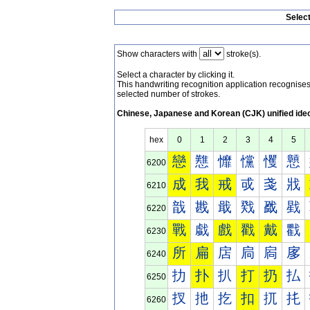
Selec
Show characters with
stroke(s).
Select a character by clicking it.
This handwriting recognition application recognis
selected number of strokes.
Chinese, Japanese and Korean (CJK) unified ide
hex
0
1
2
3
4
5
戀
戁
戂
戃
戄
戅
6200
成
我
戒
戓
戔
戕
6210
戠
戡
戢
戣
戤
戥
6220
戰
戱
戲
戳
戴
戵
6230
所
扁
扂
扃
扄
扅
6240
扐
扑
扒
打
扔
払
6250
扠
扡
扢
扣
扤
扥
6260