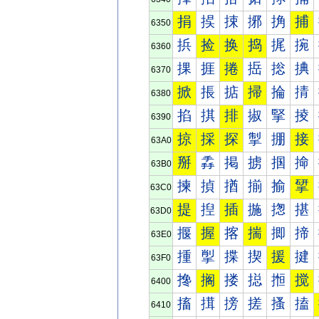
捐
捑
捒
捓
捔
捕
6350
捠
捡
换
捣
捤
捥
6360
捰
捱
捲
捳
捴
捵
6370
掀
掁
掂
掃
掄
掅
6380
掐
掑
排
掓
掔
掕
6390
掠
採
探
掣
掤
接
63A0
掰
掱
掲
掳
掴
掵
63B0
揀
揁
揂
揃
揄
揅
63C0
提
揑
插
揓
揔
揕
63D0
揠
握
揢
揣
揤
揥
63E0
揰
揱
揲
揳
援
揵
63F0
搀
搁
搂
搃
搄
搅
6400
搐
搑
搒
搓
搔
搕
6410