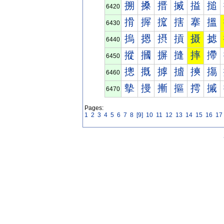
搠
搡
搢
搣
搤
搥
6420
搰
搱
搲
搳
搴
搵
6430
摀
摁
摂
摃
摄
摅
6440
摐
摑
摒
摓
摔
摕
6450
摠
摡
摢
摣
摤
摥
6460
摰
摱
摲
摳
摴
摵
6470
Pages:
1
2
3
4
5
6
7
8
[9]
10
11
12
13
14
15
16
17