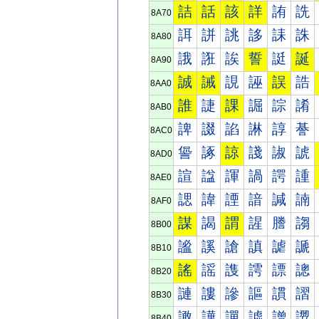
詰
話
該
詳
詴
詵
8A70
誀
誁
誂
誃
誄
誅
8A80
誐
誑
誒
誓
誔
誕
8A90
誠
誡
誢
誣
誤
誥
8AA0
誰
誱
課
誳
誴
誵
8AB0
諀
諁
諂
諃
諄
諅
8AC0
諐
諑
諒
諓
諔
諕
8AD0
諠
諡
諢
諣
諤
諥
8AE0
諰
諱
諲
諳
諴
諵
8AF0
謀
謁
謂
謃
謄
謅
8B00
謐
謑
謒
謓
謔
謕
8B10
謠
謡
謢
謣
謤
謥
8B20
謰
謱
謲
謳
謴
謵
8B30
譀
譁
譂
譃
譄
譅
8B40