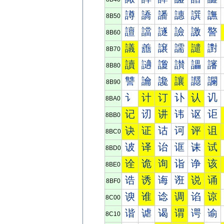
譐
譑
譒
譓
譔
譕
8B50
譠
譡
譢
譣
譤
譥
8B60
議
譱
譲
譳
譴
譵
8B70
讀
讁
讂
讃
讄
讅
8B80
讐
讑
讒
讓
讔
讕
8B90
讠
计
订
讣
认
讥
8BA0
记
讱
讲
讳
讴
讵
8BB0
诀
证
诂
诃
评
诅
8BC0
诐
译
诒
诓
诔
试
8BD0
诠
诡
询
诣
诤
该
8BE0
诰
诱
诲
诳
说
诵
8BF0
谀
谁
谂
调
谄
谅
8C00
谐
谑
谒
谓
谔
谕
8C10