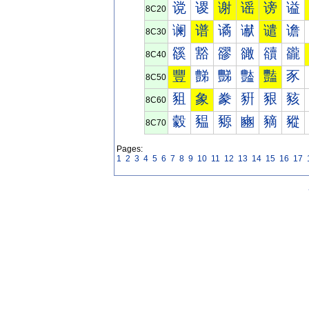
谠
谡
谢
谣
谤
谥
8C20
谰
谱
谲
谳
谴
谵
8C30
豀
豁
豂
豃
豄
豅
8C40
豐
豑
豒
豓
豔
豕
8C50
豠
象
豢
豣
豤
豥
8C60
豰
豱
豲
豳
豴
豵
8C70
Pages:
1
2
3
4
5
6
7
8
9
10
11
12
13
14
15
16
17