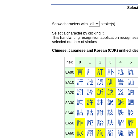
Selec
Show characters with
stroke(s).
Select a character by clicking it.
This handwriting recognition application recognis
selected number of strokes.
Chinese, Japanese and Korean (CJK) unified ide
hex
0
1
2
3
4
5
言
訁
訂
訃
訄
訅
8A00
訐
訑
訒
訓
訔
訕
8A10
訠
訡
訢
訣
訤
訥
8A20
訰
許
訲
訳
訴
訵
8A30
詀
詁
詂
詃
詄
詅
8A40
詐
詑
詒
詓
詔
評
8A50
詠
詡
詢
詣
詤
詥
8A60