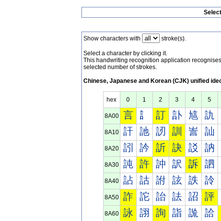
Selec
Show characters with
stroke(s).
Select a character by clicking it.
This handwriting recognition application recognis
selected number of strokes.
Chinese, Japanese and Korean (CJK) unified ide
hex
0
1
2
3
4
5
言
訁
訂
訃
訄
訅
8A00
訐
訑
訒
訓
訔
訕
8A10
訠
訡
訢
訣
訤
訥
8A20
訰
許
訲
訳
訴
訵
8A30
詀
詁
詂
詃
詄
詅
8A40
詐
詑
詒
詓
詔
評
8A50
詠
詡
詢
詣
詤
詥
8A60