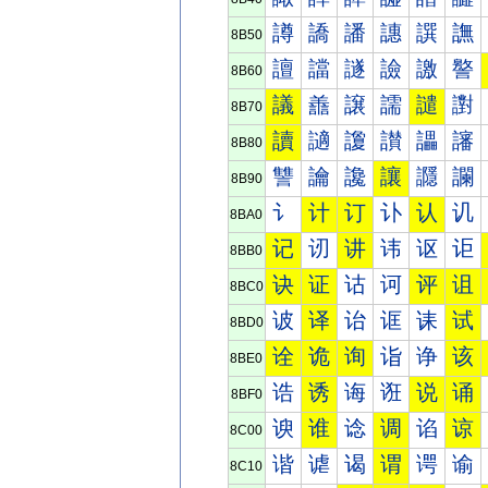
譐
譑
譒
譓
譔
譕
8B50
譠
譡
譢
譣
譤
譥
8B60
議
譱
譲
譳
譴
譵
8B70
讀
讁
讂
讃
讄
讅
8B80
讐
讑
讒
讓
讔
讕
8B90
讠
计
订
讣
认
讥
8BA0
记
讱
讲
讳
讴
讵
8BB0
诀
证
诂
诃
评
诅
8BC0
诐
译
诒
诓
诔
试
8BD0
诠
诡
询
诣
诤
该
8BE0
诰
诱
诲
诳
说
诵
8BF0
谀
谁
谂
调
谄
谅
8C00
谐
谑
谒
谓
谔
谕
8C10