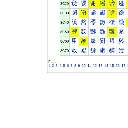
谠
谡
谢
谣
谤
谥
8C20
谰
谱
谲
谳
谴
谵
8C30
豀
豁
豂
豃
豄
豅
8C40
豐
豑
豒
豓
豔
豕
8C50
豠
象
豢
豣
豤
豥
8C60
豰
豱
豲
豳
豴
豵
8C70
Pages:
1
2
3
4
5
6
7
8
9
10
11
12
13
14
15
16
17