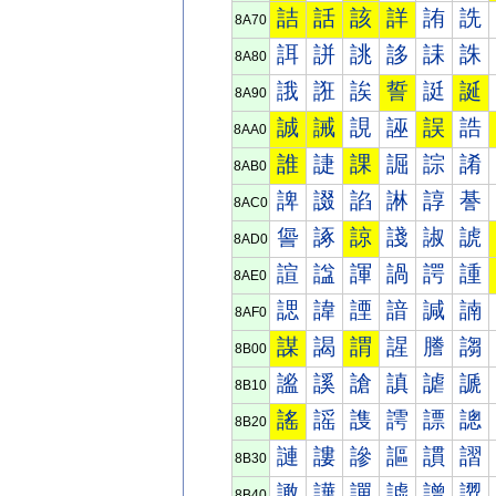
詰
話
該
詳
詴
詵
8A70
誀
誁
誂
誃
誄
誅
8A80
誐
誑
誒
誓
誔
誕
8A90
誠
誡
誢
誣
誤
誥
8AA0
誰
誱
課
誳
誴
誵
8AB0
諀
諁
諂
諃
諄
諅
8AC0
諐
諑
諒
諓
諔
諕
8AD0
諠
諡
諢
諣
諤
諥
8AE0
諰
諱
諲
諳
諴
諵
8AF0
謀
謁
謂
謃
謄
謅
8B00
謐
謑
謒
謓
謔
謕
8B10
謠
謡
謢
謣
謤
謥
8B20
謰
謱
謲
謳
謴
謵
8B30
譀
譁
譂
譃
譄
譅
8B40