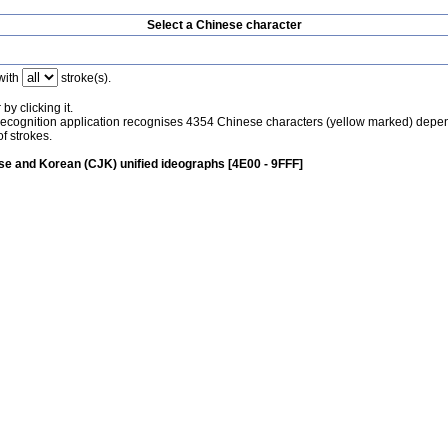
Select a Chinese character
with
stroke(s).
by clicking it.
recognition application recognises 4354 Chinese characters (yellow marked) depe
f strokes.
e and Korean (CJK) unified ideographs [4E00 - 9FFF]