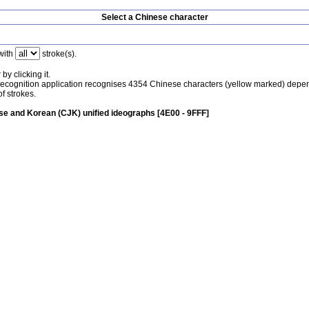
Select a Chinese character
with
stroke(s).
by clicking it.
recognition application recognises 4354 Chinese characters (yellow marked) depe
f strokes.
e and Korean (CJK) unified ideographs [4E00 - 9FFF]