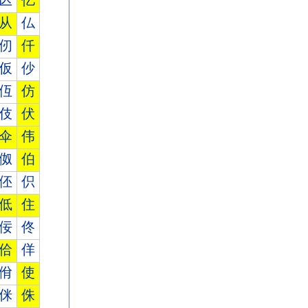
亾
亿
从
仏
仞
仟
仮
仯
仾
仿
伎
伏
伞
伟
伮
伯
伾
伿
低
住
佞
佟
佮
佯
佾
使
侎
侏