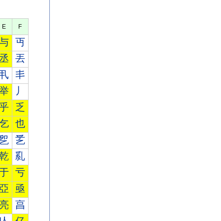
E
F
与
丏
丞
丟
丮
丯
举
丿
乎
乏
乞
也
乮
乯
乾
乿
于
亏
亞
亟
亮
亯