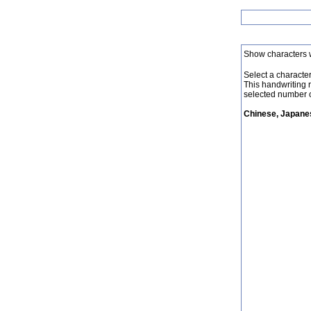
Show characters 
Select a character 
This handwriting 
selected number o
Chinese, Japanes