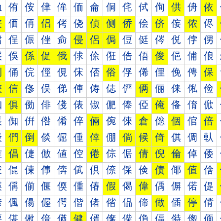
侐
侑
侒
侓
侔
侕
侖
侗
侘
侙
侚
供
侜
依
侠
価
侢
侣
侤
侥
侦
侧
侨
侩
侪
侫
侬
侭
侰
侱
侲
侳
侴
侵
侶
侷
侸
侹
侺
侻
侼
侽
俀
俁
係
促
俄
俅
俆
俇
俈
俉
俊
俋
俌
俍
俐
俑
俒
俓
俔
俕
俖
俗
俘
俙
俚
俛
俜
保
俠
信
俢
俣
俤
俥
俦
俧
俨
俩
俪
俫
俬
俭
俰
俱
俲
俳
俴
俵
俶
俷
俸
俹
俺
俻
俼
俽
倀
倁
倂
倃
倄
倅
倆
倇
倈
倉
倊
個
倌
倍
倐
們
倒
倓
倔
倕
倖
倗
倘
候
倚
倛
倜
倝
倠
倡
倢
倣
値
倥
倦
倧
倨
倩
倪
倫
倬
倭
倰
倱
倲
倳
倴
倵
倶
倷
倸
倹
债
倻
值
倽
偀
偁
偂
偃
偄
偅
偆
假
偈
偉
偊
偋
偌
偍
偐
偑
偒
偓
偔
偕
偖
偗
偘
偙
做
偛
停
偝
偠
偡
偢
偣
偤
健
偦
偧
偨
偩
偪
偫
偬
偭