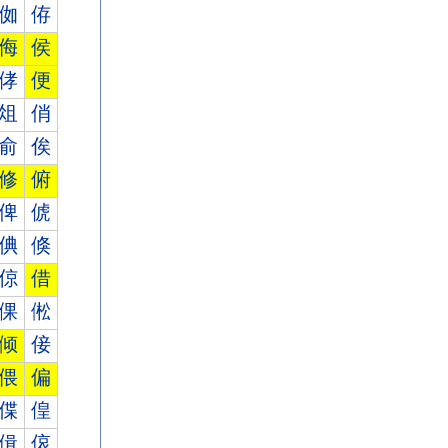
侞
侟
侮
侯
侾
便
俎
俏
俞
俟
修
俯
俾
俿
倎
倏
倞
借
倮
倯
倾
倿
偎
偏
偞
偟
偮
偯