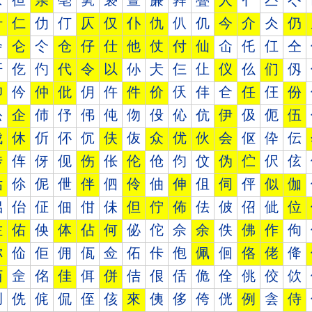
亰
亱
亲
亳
亴
亵
亶
亷
亸
亹
人
亻
亼
亽
什
仁
仂
仃
仄
仅
仆
仇
仈
仉
今
介
仌
仍
仐
仑
仒
仓
仔
仕
他
仗
付
仙
仚
仛
仜
仝
仠
仡
仢
代
令
以
仦
仧
仨
仩
仪
仫
们
仭
仰
仱
仲
仳
仴
仵
件
价
仸
仹
仺
任
仼
份
伀
企
伂
伃
伄
伅
伆
伇
伈
伉
伊
伋
伌
伍
伐
休
伒
伓
伔
伕
伖
众
优
伙
会
伛
伜
伝
传
伡
伢
伣
伤
伥
伦
伧
伨
伩
伪
伫
伬
伭
估
伱
伲
伳
伴
伵
伶
伷
伸
伹
伺
伻
似
伽
佀
佁
佂
佃
佄
佅
但
佇
佈
佉
佊
佋
佌
位
佐
佑
佒
体
佔
何
佖
佗
佘
余
佚
佛
作
佝
你
佡
佢
佣
佤
佥
佦
佧
佨
佩
佪
佫
佬
佭
佰
佱
佲
佳
佴
併
佶
佷
佸
佹
佺
佻
佼
佽
侀
侁
侂
侃
侄
侅
來
侇
侈
侉
侊
例
侌
侍