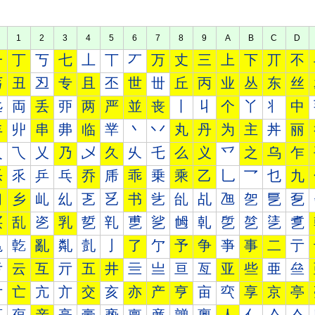
1
2
3
4
5
6
7
8
9
A
B
C
D
一
丁
丂
七
丄
丅
丆
万
丈
三
上
下
丌
不
丐
丑
丒
专
且
丕
世
丗
丘
丙
业
丛
东
丝
丠
両
丢
丣
两
严
並
丧
丨
丩
个
丫
丬
中
丰
丱
串
丳
临
丵
丶
丷
丸
丹
为
主
丼
丽
乀
乁
乂
乃
乄
久
乆
乇
么
义
乊
之
乌
乍
乐
乑
乒
乓
乔
乕
乖
乗
乘
乙
乚
乛
乜
九
习
乡
乢
乣
乤
乥
书
乧
乨
乩
乪
乫
乬
乭
买
乱
乲
乳
乴
乵
乶
乷
乸
乹
乺
乻
乼
乽
亀
亁
亂
亃
亄
亅
了
亇
予
争
亊
事
二
亍
亐
云
互
亓
五
井
亖
亗
亘
亙
亚
些
亜
亝
亠
亡
亢
亣
交
亥
亦
产
亨
亩
亪
享
京
亭