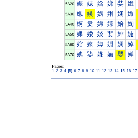
娠
娡
娢
娣
娤
娥
5A20
娰
娱
娲
娳
娴
娵
5A30
婀
婁
婂
婃
婄
婅
5A40
婐
婑
婒
婓
婔
婕
5A50
婠
婡
婢
婣
婤
婥
5A60
婰
婱
婲
婳
婴
婵
5A70
Pages:
1
2
3
4
[5]
6
7
8
9
10
11
12
13
14
15
16
17