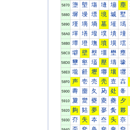
塰
塱
塲
塳
塴
塵
5870
墀
墁
墂
境
墄
墅
5880
墐
墑
墒
墓
墔
墕
5890
墠
墡
墢
墣
墤
墥
58A0
墰
墱
墲
墳
墴
墵
58B0
壀
壁
壂
壃
壄
壅
58C0
壐
壑
壒
壓
壔
壕
58D0
壠
壡
壢
壣
壤
壥
58E0
声
壱
売
壳
壴
壵
58F0
夀
夁
夂
夃
处
夅
5900
夐
夑
夒
夓
夔
夕
5910
夠
夡
夢
夣
夤
夥
5920
夰
失
夲
夳
头
夵
5930
奀
奁
奂
奃
奄
奅
5940