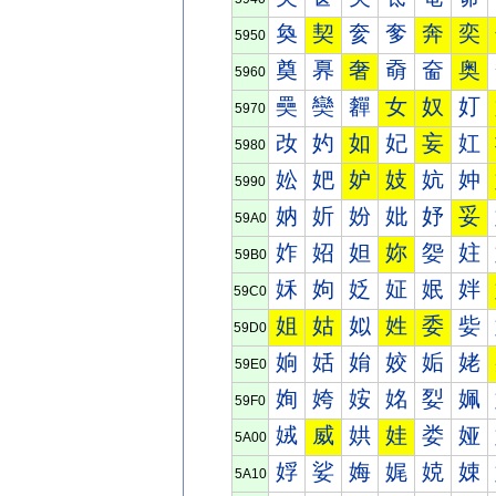
奐
契
奒
奓
奔
奕
5950
奠
奡
奢
奣
奤
奥
5960
奰
奱
奲
女
奴
奵
5970
妀
妁
如
妃
妄
妅
5980
妐
妑
妒
妓
妔
妕
5990
妠
妡
妢
妣
妤
妥
59A0
妰
妱
妲
妳
妴
妵
59B0
姀
姁
姂
姃
姄
姅
59C0
姐
姑
姒
姓
委
姕
59D0
姠
姡
姢
姣
姤
姥
59E0
姰
姱
姲
姳
姴
姵
59F0
娀
威
娂
娃
娄
娅
5A00
娐
娑
娒
娓
娔
娕
5A10