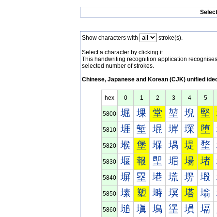
Selec
Show characters with
stroke(s).
Select a character by clicking it.
This handwriting recognition application recognis
selected number of strokes.
Chinese, Japanese and Korean (CJK) unified ide
hex
0
1
2
3
4
5
堀
堁
堂
堃
堄
堅
5800
堐
堑
堒
堓
堔
堕
5810
堠
堡
堢
堣
堤
堥
5820
堰
報
堲
堳
場
堵
5830
塀
塁
塂
塃
塄
塅
5840
塐
塑
塒
塓
塔
塕
5850
塠
塡
塢
塣
塤
塥
5860