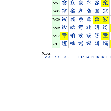
窠
窡
窢
窣
窤
窥
7AA0
窰
窱
窲
窳
窴
窵
7AB0
竀
竁
竂
竃
竄
竅
7AC0
竐
竑
竒
竓
竔
竕
7AD0
章
竡
竢
竣
竤
童
7AE0
竰
竱
竲
竳
竴
竵
7AF0
Pages:
1
2
3
4
5
6
7
8
9
10
11
12
13
14
15
16
17