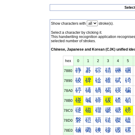
Selec
Show characters with
stroke(s).
Select a character by clicking it.
This handwriting recognition application recognis
selected number of strokes.
Chinese, Japanese and Korean (CJK) unified ide
hex
0
1
2
3
4
5
碀
碁
碂
碃
碄
碅
7880
碐
碑
碒
碓
碔
碕
7890
碠
碡
碢
碣
碤
碥
78A0
碰
碱
碲
碳
碴
碵
78B0
磀
磁
磂
磃
磄
磅
78C0
磐
磑
磒
磓
磔
磕
78D0
磠
磡
磢
磣
磤
磥
78E0