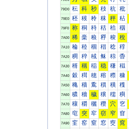
秐
科
秒
秓
秔
秕
79D0
秠
秡
秢
秣
秤
秥
79E0
称
秱
秲
秳
秴
秵
79F0
稀
稁
稂
稃
稄
稅
7A00
稐
稑
稒
稓
稔
稕
7A10
稠
稡
稢
稣
稤
稥
7A20
稰
稱
稲
稳
稴
稵
7A30
穀
穁
穂
穃
穄
穅
7A40
穐
穑
穒
穓
穔
穕
7A50
穠
穡
穢
穣
穤
穥
7A60
穰
穱
穲
穳
穴
穵
7A70
窀
突
窂
窃
窄
窅
7A80
窐
窑
窒
窓
窔
窕
7A90