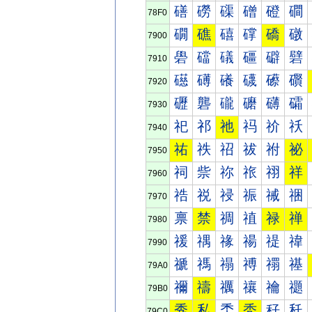
磰
磱
磲
磳
磴
磵
78F0
礀
礁
礂
礃
礄
礅
7900
礐
礑
礒
礓
礔
礕
7910
礠
礡
礢
礣
礤
礥
7920
礰
礱
礲
礳
礴
礵
7930
祀
祁
祂
祃
祄
祅
7940
祐
祑
祒
祓
祔
祕
7950
祠
祡
祢
祣
祤
祥
7960
祰
祱
祲
祳
祴
祵
7970
禀
禁
禂
禃
禄
禅
7980
禐
禑
禒
禓
禔
禕
7990
禠
禡
禢
禣
禤
禥
79A0
禰
禱
禲
禳
禴
禵
79B0
秀
私
秂
秃
秄
秅
79C0