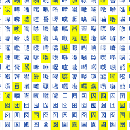
嘰
嘱
嘲
嘳
嘴
嘵
嘶
嘷
嘸
嘹
嘺
嘻
嘼
嘽
噀
噁
噂
噃
噄
噅
噆
噇
噈
噉
噊
噋
噌
噍
噐
噑
噒
噓
噔
噕
噖
噗
噘
噙
噚
噛
噜
噝
噠
噡
噢
噣
噤
噥
噦
噧
器
噩
噪
噫
噬
噭
噰
噱
噲
噳
噴
噵
噶
噷
噸
噹
噺
噻
噼
噽
嚀
嚁
嚂
嚃
嚄
嚅
嚆
嚇
嚈
嚉
嚊
嚋
嚌
嚍
嚐
嚑
嚒
嚓
嚔
嚕
嚖
嚗
嚘
嚙
嚚
嚛
嚜
嚝
嚠
嚡
嚢
嚣
嚤
嚥
嚦
嚧
嚨
嚩
嚪
嚫
嚬
嚭
嚰
嚱
嚲
嚳
嚴
嚵
嚶
嚷
嚸
嚹
嚺
嚻
嚼
嚽
囀
囁
囂
囃
囄
囅
囆
囇
囈
囉
囊
囋
囌
囍
囐
囑
囒
囓
囔
囕
囖
囗
囘
囙
囚
四
囜
囝
因
囡
团
団
囤
囥
囦
囧
囨
囩
囪
囫
囬
园
困
囱
囲
図
围
囵
囶
囷
囸
囹
固
囻
囼
国
圀
圁
圂
圃
圄
圅
圆
圇
圈
圉
圊
國
圌
圍