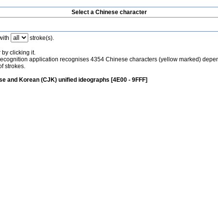
Select a Chinese character
with
stroke(s).
by clicking it.
recognition application recognises 4354 Chinese characters (yellow marked) depe
f strokes.
e and Korean (CJK) unified ideographs [4E00 - 9FFF]