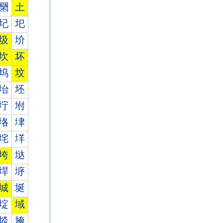
圞
土
圮
圯
圾
圿
坎
坏
坞
坟
坮
坯
坾
坿
垎
垏
垞
垟
垮
垯
垾
垿
城
埏
埞
域
埮
埯