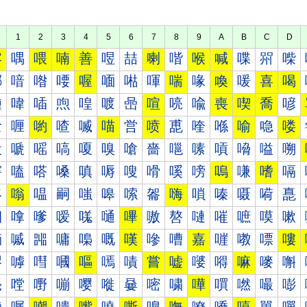
1
2
3
4
5
6
7
8
9
A
B
C
D
喀
喁
喂
喃
善
喅
喆
喇
喈
喉
喊
喋
喌
喍
喐
喑
喒
喓
喔
喕
喖
喗
喘
喙
喚
喛
喜
喝
喠
喡
喢
喣
喤
喥
喦
喧
喨
喩
喪
喫
喬
喭
喰
喱
喲
喳
喴
喵
営
喷
喸
喹
喺
喻
喼
喽
嗀
嗁
嗂
嗃
嗄
嗅
嗆
嗇
嗈
嗉
嗊
嗋
嗌
嗍
嗐
嗑
嗒
嗓
嗔
嗕
嗖
嗗
嗘
嗙
嗚
嗛
嗜
嗝
嗠
嗡
嗢
嗣
嗤
嗥
嗦
嗧
嗨
嗩
嗪
嗫
嗬
嗭
嗰
嗱
嗲
嗳
嗴
嗵
嗶
嗷
嗸
嗹
嗺
嗻
嗼
嗽
嘀
嘁
嘂
嘃
嘄
嘅
嘆
嘇
嘈
嘉
嘊
嘋
嘌
嘍
嘐
嘑
嘒
嘓
嘔
嘕
嘖
嘗
嘘
嘙
嘚
嘛
嘜
嘝
嘠
嘡
嘢
嘣
嘤
嘥
嘦
嘧
嘨
嘩
嘪
嘫
嘬
嘭