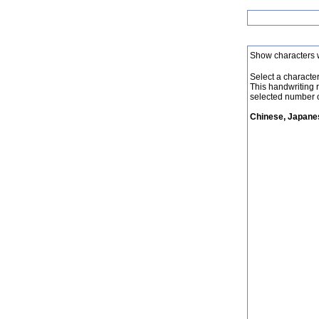
Show characters 
Select a character 
This handwriting 
selected number o
Chinese, Japanes