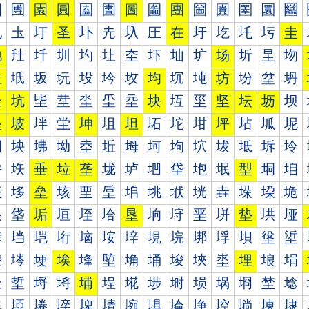
圐
圑
園
圓
圔
圕
圖
圗
團
圙
圚
圛
圜
圝
圠
圡
圢
圣
圤
圥
圦
圧
在
圩
圪
圫
圬
圭
地
圱
圲
圳
圴
圵
圶
圷
圸
圹
场
圻
圼
圽
址
坁
坂
坃
坄
坅
坆
均
坈
坉
坊
坋
坌
坍
坐
坑
坒
坓
坔
坕
坖
块
坘
坙
坚
坛
坜
坝
坠
坡
坢
坣
坤
坥
坦
坧
坨
坩
坪
坫
坬
坭
坰
坱
坲
坳
坴
坵
坶
坷
坸
坹
坺
坻
坼
坽
垀
垁
垂
垃
垄
垅
垆
垇
垈
垉
垊
型
垌
垍
垐
垑
垒
垓
垔
垕
垖
垗
垘
垙
垚
垛
垜
垝
垠
垡
垢
垣
垤
垥
垦
垧
垨
垩
垪
垫
垬
垭
垰
垱
垲
垳
垴
垵
垶
垷
垸
垹
垺
垻
垼
垽
埀
埁
埂
埃
埄
埅
埆
埇
埈
埉
埊
埋
埌
埍
埐
埑
埒
埓
埔
埕
埖
埗
埘
埙
埚
埛
埜
埝
埠
埡
埢
埣
埤
埥
埦
埧
埨
埩
埪
埫
埬
埭