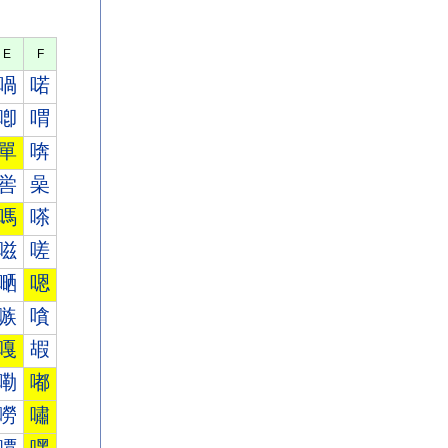
E
F
喎
喏
喞
喟
單
喯
喾
喿
嗎
嗏
嗞
嗟
嗮
嗯
嗾
嗿
嘎
嘏
嘞
嘟
嘮
嘯