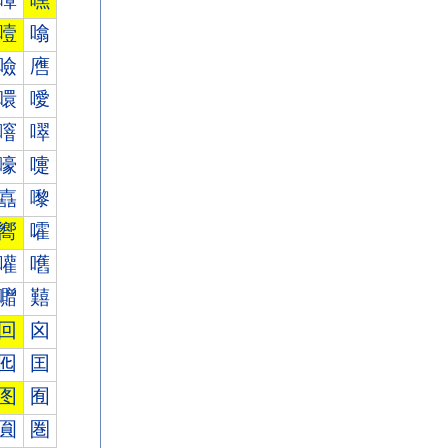
嘾
嘿
噎
噏
噞
噟
噮
噯
噾
噿
嚎
嚏
嚞
嚟
嚮
嚯
嚾
嚿
囎
囏
回
囟
囮
囯
图
囿
圎
圏