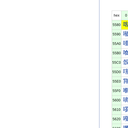
hex
0
5580
5590
55A0
55B0
55C0
55D0
55E0
55F0
5600
5610
5620