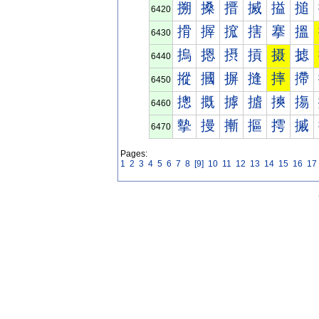
搠
搡
搢
搣
搤
搥
6420
搰
搱
搲
搳
搴
搵
6430
摀
摁
摂
摃
摄
摅
6440
摐
摑
摒
摓
摔
摕
6450
摠
摡
摢
摣
摤
摥
6460
摰
摱
摲
摳
摴
摵
6470
Pages:
1
2
3
4
5
6
7
8
[9]
10
11
12
13
14
15
16
17