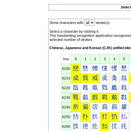
Selec
Show characters with
stroke(s).
Select a character by clicking it.
This handwriting recognition application recognis
selected number of strokes.
Chinese, Japanese and Korean (CJK) unified ide
hex
0
1
2
3
4
5
戀
戁
戂
戃
戄
戅
6200
成
我
戒
戓
戔
戕
6210
戠
戡
戢
戣
戤
戥
6220
戰
戱
戲
戳
戴
戵
6230
所
扁
扂
扃
扄
扅
6240
扐
扑
扒
打
扔
払
6250
扠
扡
扢
扣
扤
扥
6260