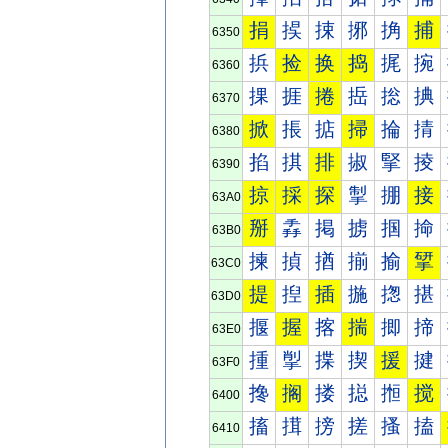
捐
捑
捒
捓
捔
捕
6350
捠
捡
换
捣
捤
捥
6360
捰
捱
捲
捳
捴
捵
6370
掀
掁
掂
掃
掄
掅
6380
掐
掑
排
掓
掔
掕
6390
掠
採
探
掣
掤
接
63A0
掰
掱
掲
掳
掴
掵
63B0
揀
揁
揂
揃
揄
揅
63C0
提
揑
插
揓
揔
揕
63D0
揠
握
揢
揣
揤
揥
63E0
揰
揱
揲
揳
援
揵
63F0
搀
搁
搂
搃
搄
搅
6400
搐
搑
搒
搓
搔
搕
6410