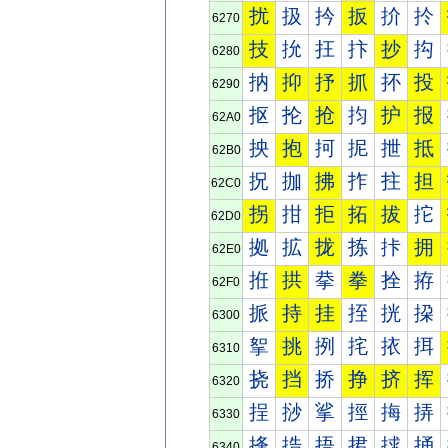
扰
扱
扲
扳
扴
扵
6270
技
抁
抂
抃
抄
抅
6280
抐
抑
抒
抓
抔
投
6290
抠
抡
抢
抣
护
报
62A0
抰
抱
抲
抳
抴
抵
62B0
拀
拁
拂
拃
拄
担
62C0
拐
拑
拒
拓
拔
拕
62D0
拠
拡
拢
拣
拤
拥
62E0
拰
拱
拲
拳
拴
拵
62F0
挀
持
挂
挃
挄
挅
6300
挐
挑
挒
挓
挔
挕
6310
挠
挡
挢
挣
挤
挥
6320
挰
挱
挲
挳
挴
挵
6330
捀
捁
捂
捃
捄
捅
6340