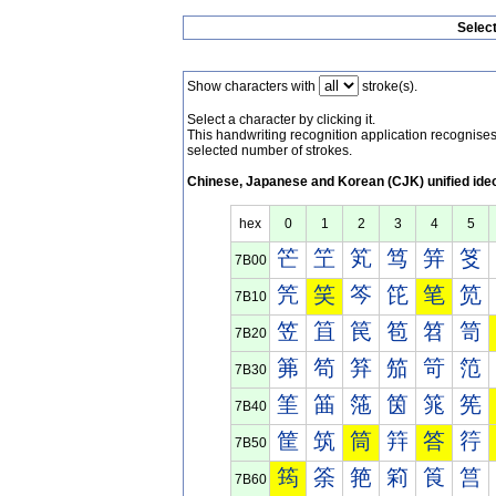
Selec
Show characters with
stroke(s).
Select a character by clicking it.
This handwriting recognition application recognis
selected number of strokes.
Chinese, Japanese and Korean (CJK) unified ide
hex
0
1
2
3
4
5
笀
笁
笂
笃
笄
笅
7B00
笐
笑
笒
笓
笔
笕
7B10
笠
笡
笢
笣
笤
笥
7B20
笰
笱
笲
笳
笴
笵
7B30
筀
筁
筂
筃
筄
筅
7B40
筐
筑
筒
筓
答
筕
7B50
筠
筡
筢
筣
筤
筥
7B60