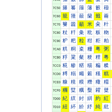
籐
籑
籒
籓
籔
籕
7C50
籠
籡
籢
籣
籤
籥
7C60
籰
籱
籲
米
籴
籵
7C70
粀
粁
粂
粃
粄
粅
7C80
粐
粑
粒
粓
粔
粕
7C90
粠
粡
粢
粣
粤
粥
7CA0
粰
粱
粲
粳
粴
粵
7CB0
糀
糁
糂
糃
糄
糅
7CC0
糐
糑
糒
糓
糔
糕
7CD0
糠
糡
糢
糣
糤
糥
7CE0
糰
糱
糲
糳
糴
糵
7CF0
紀
紁
紂
紃
約
紅
7D00
紐
紑
紒
紓
純
紕
7D10