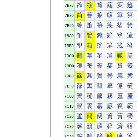
筰
筱
筲
筳
筴
筵
7B70
简
箁
箂
箃
箄
箅
7B80
箐
箑
箒
箓
箔
箕
7B90
箠
管
箢
箣
箤
箥
7BA0
箰
箱
箲
箳
箴
箵
7BB0
節
篁
篂
篃
範
篅
7BC0
篐
篑
篒
篓
篔
篕
7BD0
篠
篡
篢
篣
篤
篥
7BE0
篰
篱
篲
篳
篴
篵
7BF0
簀
簁
簂
簃
簄
簅
7C00
簐
簑
簒
簓
簔
簕
7C10
簠
簡
簢
簣
簤
簥
7C20
簰
簱
簲
簳
簴
簵
7C30
籀
籁
籂
籃
籄
籅
7C40