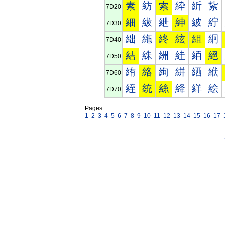
素
紡
索
紣
紤
紥
7D20
細
紱
紲
紳
紴
紵
7D30
絀
絁
終
絃
組
絅
7D40
結
絑
絒
絓
絔
絕
7D50
絠
絡
絢
絣
絤
絥
7D60
絰
統
絲
絳
絴
絵
7D70
Pages:
1
2
3
4
5
6
7
8
9
10
11
12
13
14
15
16
17