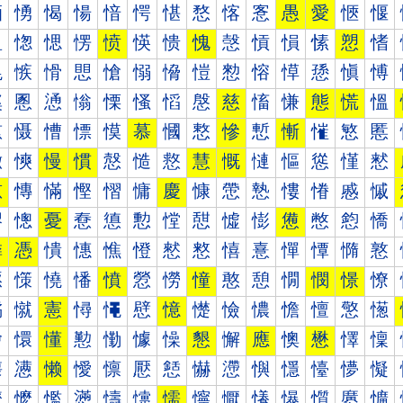
愐
愑
愒
愓
愔
愕
愖
愗
愘
愙
愚
愛
愜
愝
愠
愡
愢
愣
愤
愥
愦
愧
愨
愩
愪
愫
愬
愭
愰
愱
愲
愳
愴
愵
愶
愷
愸
愹
愺
愻
愼
愽
慀
慁
慂
慃
慄
慅
慆
慇
慈
慉
慊
態
慌
慍
慐
慑
慒
慓
慔
慕
慖
慗
慘
慙
慚
慛
慜
慝
慠
慡
慢
慣
慤
慥
慦
慧
慨
慩
慪
慫
慬
慭
慰
慱
慲
慳
慴
慵
慶
慷
慸
慹
慺
慻
慼
慽
憀
憁
憂
憃
憄
憅
憆
憇
憈
憉
憊
憋
憌
憍
憐
憑
憒
憓
憔
憕
憖
憗
憘
憙
憚
憛
憜
憝
憠
憡
憢
憣
憤
憥
憦
憧
憨
憩
憪
憫
憬
憭
憰
憱
憲
憳
憴
憵
憶
憷
憸
憹
憺
憻
憼
憽
懀
懁
懂
懃
懄
懅
懆
懇
懈
應
懊
懋
懌
懍
懐
懑
懒
懓
懔
懕
懖
懗
懘
懙
懚
懛
懜
懝
懠
懡
懢
懣
懤
懥
懦
懧
懨
懩
懪
懫
懬
懭