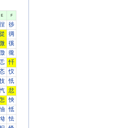
E
F
徎
徏
從
徟
微
徯
徾
徿
忎
忏
忞
忟
忮
忯
忾
忿
怎
怏
怞
怟
怮
怯