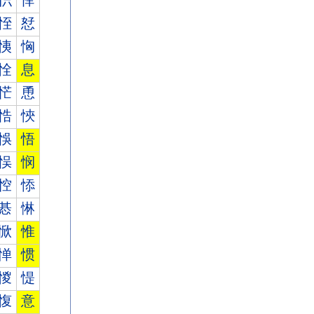
怾
怿
恎
恏
恞
恟
恮
息
恾
恿
悎
悏
悞
悟
悮
悯
悾
悿
惎
惏
惞
惟
惮
惯
惾
惿
愎
意