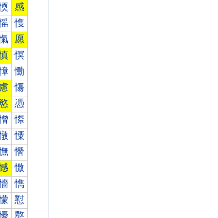
愞
感
愮
愯
愾
愿
慎
慏
慞
慟
慮
慯
慾
慿
憎
憏
憞
憟
憮
憯
憾
憿
懎
懏
懞
懟
懮
懯