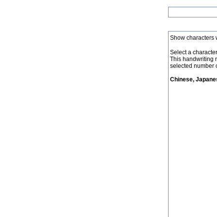
Show characters 
Select a character 
This handwriting 
selected number o
Chinese, Japanes