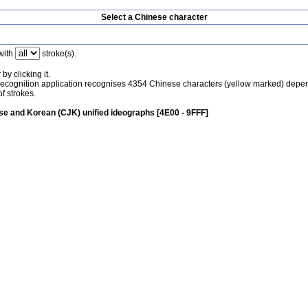
Select a Chinese character
with
stroke(s).
by clicking it.
recognition application recognises 4354 Chinese characters (yellow marked) depe
f strokes.
e and Korean (CJK) unified ideographs [4E00 - 9FFF]