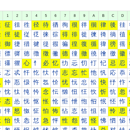
1
2
3
4
5
6
7
8
9
A
B
C
D
往
征
徂
徃
径
待
徆
徇
很
徉
徊
律
後
徍
徐
徑
徒
従
徔
徕
徖
得
徘
徙
徚
徛
徜
徝
徠
御
徢
徣
徤
徥
徦
徧
徨
復
循
徫
徬
徭
徰
徱
徲
徳
徴
徵
徶
德
徸
徹
徺
徻
徼
徽
忀
忁
忂
心
忄
必
忆
忇
忈
忉
忊
忋
忌
忍
忐
忑
忒
忓
忔
忕
忖
志
忘
忙
忚
忛
応
忝
忠
忡
忢
忣
忤
忥
忦
忧
忨
忩
忪
快
忬
忭
忰
忱
忲
忳
忴
念
忶
忷
忸
忹
忺
忻
忼
忽
怀
态
怂
怃
怄
怅
怆
怇
怈
怉
怊
怋
怌
怍
怐
怑
怒
怓
怔
怕
怖
怗
怘
怙
怚
怛
怜
思
怠
怡
怢
怣
怤
急
怦
性
怨
怩
怪
怫
怬
怭