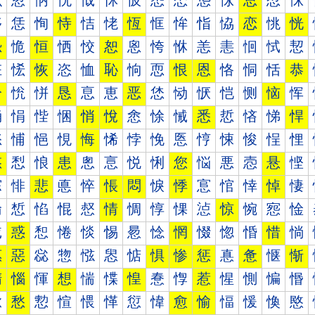
怰
怱
怲
怳
怴
怵
怶
怷
怸
怹
怺
总
怼
怽
恀
恁
恂
恃
恄
恅
恆
恇
恈
恉
恊
恋
恌
恍
恐
恑
恒
恓
恔
恕
恖
恗
恘
恙
恚
恛
恜
恝
恠
恡
恢
恣
恤
恥
恦
恧
恨
恩
恪
恫
恬
恭
恰
恱
恲
恳
恴
恵
恶
恷
恸
恹
恺
恻
恼
恽
悀
悁
悂
悃
悄
悅
悆
悇
悈
悉
悊
悋
悌
悍
悐
悑
悒
悓
悔
悕
悖
悗
悘
悙
悚
悛
悜
悝
悠
悡
悢
患
悤
悥
悦
悧
您
悩
悪
悫
悬
悭
悰
悱
悲
悳
悴
悵
悶
悷
悸
悹
悺
悻
悼
悽
惀
惁
惂
惃
惄
情
惆
惇
惈
惉
惊
惋
惌
惍
惐
惑
惒
惓
惔
惕
惖
惗
惘
惙
惚
惛
惜
惝
惠
惡
惢
惣
惤
惥
惦
惧
惨
惩
惪
惫
惬
惭
惰
惱
惲
想
惴
惵
惶
惷
惸
惹
惺
惻
惼
惽
愀
愁
愂
愃
愄
愅
愆
愇
愈
愉
愊
愋
愌
愍