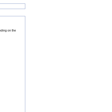
nding on the