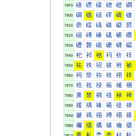
磰
磱
磲
磳
磴
磵
78F0
礀
礁
礂
礃
礄
礅
7900
礐
礑
礒
礓
礔
礕
7910
礠
礡
礢
礣
礤
礥
7920
礰
礱
礲
礳
礴
礵
7930
祀
祁
祂
祃
祄
祅
7940
祐
祑
祒
祓
祔
祕
7950
祠
祡
祢
祣
祤
祥
7960
祰
祱
祲
祳
祴
祵
7970
禀
禁
禂
禃
禄
禅
7980
禐
禑
禒
禓
禔
禕
7990
禠
禡
禢
禣
禤
禥
79A0
禰
禱
禲
禳
禴
禵
79B0
秀
私
秂
秃
秄
秅
79C0