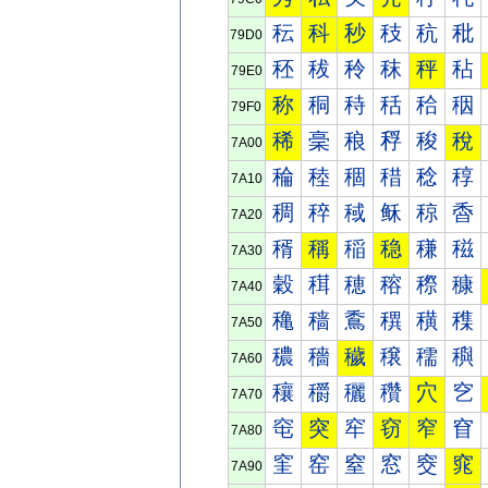
秐
科
秒
秓
秔
秕
79D0
秠
秡
秢
秣
秤
秥
79E0
称
秱
秲
秳
秴
秵
79F0
稀
稁
稂
稃
稄
稅
7A00
稐
稑
稒
稓
稔
稕
7A10
稠
稡
稢
稣
稤
稥
7A20
稰
稱
稲
稳
稴
稵
7A30
穀
穁
穂
穃
穄
穅
7A40
穐
穑
穒
穓
穔
穕
7A50
穠
穡
穢
穣
穤
穥
7A60
穰
穱
穲
穳
穴
穵
7A70
窀
突
窂
窃
窄
窅
7A80
窐
窑
窒
窓
窔
窕
7A90