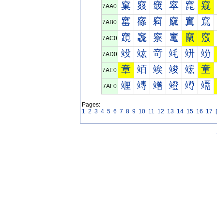
窠
窡
窢
窣
窤
窥
7AA0
窰
窱
窲
窳
窴
窵
7AB0
竀
竁
竂
竃
竄
竅
7AC0
竐
竑
竒
竓
竔
竕
7AD0
章
竡
竢
竣
竤
童
7AE0
竰
竱
竲
竳
竴
竵
7AF0
Pages:
1
2
3
4
5
6
7
8
9
10
11
12
13
14
15
16
17