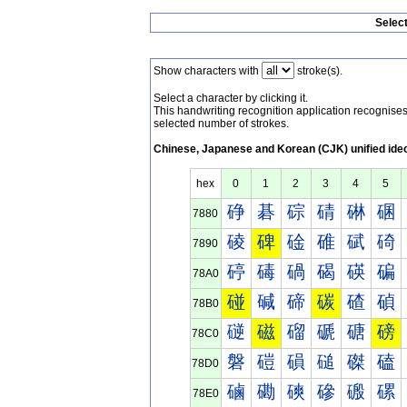
Selec
Show characters with
stroke(s).
Select a character by clicking it.
This handwriting recognition application recognis
selected number of strokes.
Chinese, Japanese and Korean (CJK) unified ide
hex
0
1
2
3
4
5
碀
碁
碂
碃
碄
碅
7880
碐
碑
碒
碓
碔
碕
7890
碠
碡
碢
碣
碤
碥
78A0
碰
碱
碲
碳
碴
碵
78B0
磀
磁
磂
磃
磄
磅
78C0
磐
磑
磒
磓
磔
磕
78D0
磠
磡
磢
磣
磤
磥
78E0