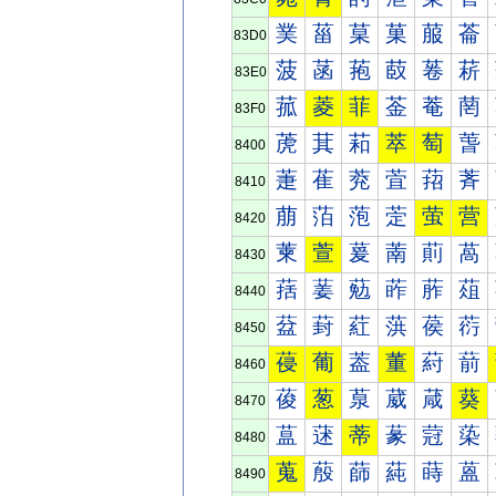
菐
菑
菒
菓
菔
菕
83D0
菠
菡
菢
菣
菤
菥
83E0
菰
菱
菲
菳
菴
菵
83F0
萀
萁
萂
萃
萄
萅
8400
萐
萑
萒
萓
萔
萕
8410
萠
萡
萢
萣
萤
营
8420
萰
萱
萲
萳
萴
萵
8430
葀
葁
葂
葃
葄
葅
8440
葐
葑
葒
葓
葔
葕
8450
葠
葡
葢
董
葤
葥
8460
葰
葱
葲
葳
葴
葵
8470
蒀
蒁
蒂
蒃
蒄
蒅
8480
蒐
蒑
蒒
蒓
蒔
蒕
8490