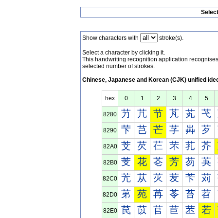
Selec
Show characters with
stroke(s).
Select a character by clicking it.
This handwriting recognition application recognis
selected number of strokes.
Chinese, Japanese and Korean (CJK) unified ide
hex
0
1
2
3
4
5
芀
芁
节
芃
芄
芅
8280
芐
芑
芒
芓
芔
芕
8290
芠
芡
芢
芣
芤
芥
82A0
芰
花
芲
芳
芴
芵
82B0
苀
苁
苂
苃
苄
苅
82C0
苐
苑
苒
苓
苔
苕
82D0
苠
苡
苢
苣
苤
若
82E0