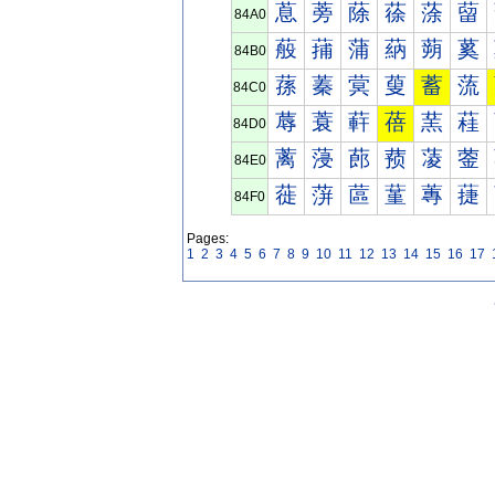
蒠
蒡
蒢
蒣
蒤
蒥
84A0
蒰
蒱
蒲
蒳
蒴
蒵
84B0
蓀
蓁
蓂
蓃
蓄
蓅
84C0
蓐
蓑
蓒
蓓
蓔
蓕
84D0
蓠
蓡
蓢
蓣
蓤
蓥
84E0
蓰
蓱
蓲
蓳
蓴
蓵
84F0
Pages:
1
2
3
4
5
6
7
8
9
10
11
12
13
14
15
16
17