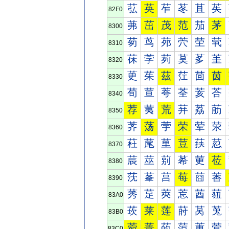
苰
英
苲
苳
苴
苵
82F0
茀
茁
茂
范
茄
茅
8300
茐
茑
茒
茓
茔
茕
8310
茠
茡
茢
茣
茤
茥
8320
茰
茱
茲
茳
茴
茵
8330
荀
荁
荂
荃
荄
荅
8340
荐
荑
荒
荓
荔
荕
8350
荠
荡
荢
荣
荤
荥
8360
荰
荱
荲
荳
荴
荵
8370
莀
莁
莂
莃
莄
莅
8380
莐
莑
莒
莓
莔
莕
8390
莠
莡
莢
莣
莤
莥
83A0
莰
莱
莲
莳
莴
莵
83B0
菀
菁
菂
菃
菄
菅
83C0