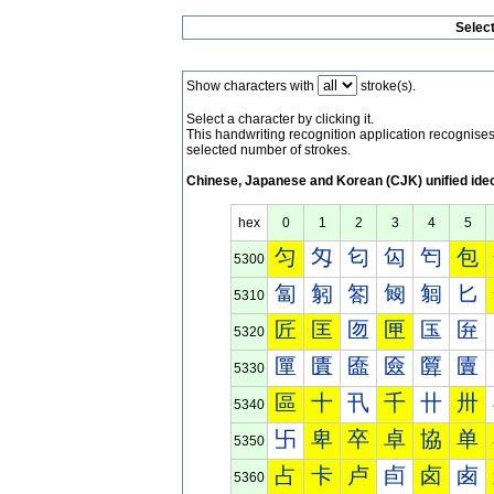
Selec
Show characters with
stroke(s).
Select a character by clicking it.
This handwriting recognition application recognis
selected number of strokes.
Chinese, Japanese and Korean (CJK) unified ide
hex
0
1
2
3
4
5
匀
匁
匂
匃
匄
包
5300
匐
匑
匒
匓
匔
匕
5310
匠
匡
匢
匣
匤
匥
5320
匰
匱
匲
匳
匴
匵
5330
區
十
卂
千
卄
卅
5340
卐
卑
卒
卓
協
单
5350
占
卡
卢
卣
卤
卥
5360