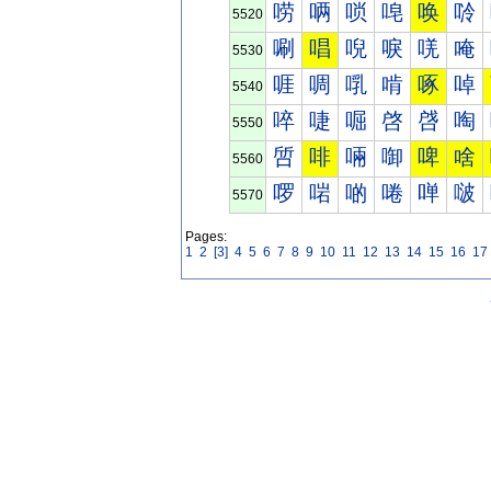
唠
唡
唢
唣
唤
唥
5520
唰
唱
唲
唳
唴
唵
5530
啀
啁
啂
啃
啄
啅
5540
啐
啑
啒
啓
啔
啕
5550
啠
啡
啢
啣
啤
啥
5560
啰
啱
啲
啳
啴
啵
5570
Pages:
1
2
[3]
4
5
6
7
8
9
10
11
12
13
14
15
16
17