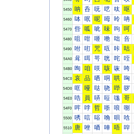
呐
呑
呒
呓
呔
呕
5450
呠
呡
呢
呣
呤
呥
5460
呰
呱
呲
味
呴
呵
5470
咀
咁
咂
咃
咄
咅
5480
咐
咑
咒
咓
咔
咕
5490
咠
咡
咢
咣
咤
咥
54A0
咰
咱
咲
咳
咴
咵
54B0
哀
品
哂
哃
哄
哅
54C0
哐
哑
哒
哓
哔
哕
54D0
哠
員
哢
哣
哤
哥
54E0
哰
哱
哲
哳
哴
哵
54F0
唀
唁
唂
唃
唄
唅
5500
唐
唑
唒
唓
唔
唕
5510