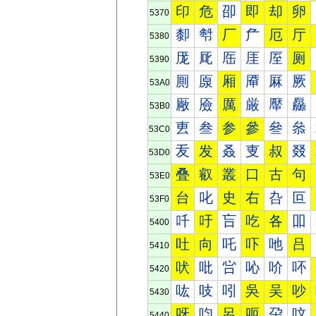
印
危
卲
即
却
卵
5370
厀
厁
厂
厃
厄
厅
5380
厐
厑
厒
厓
厔
厕
5390
厠
厡
厢
厣
厤
厥
53A0
厰
厱
厲
厳
厴
厵
53B0
叀
叁
参
參
叄
叅
53C0
叐
发
叒
叓
叔
叕
53D0
叠
叡
叢
口
古
句
53E0
台
叱
史
右
叴
叵
53F0
吀
吁
吂
吃
各
吅
5400
吐
向
吒
吓
吔
吕
5410
吠
吡
吢
吣
吤
吥
5420
吰
吱
吲
吳
吴
吵
5430
呀
呁
呂
呃
呄
呅
5440