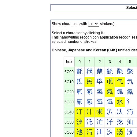
Selec
Show characters with
stroke(s).
Select a character by clicking it.
This handwriting recognition application recognis
selected number of strokes.
Chinese, Japanese and Korean (CJK) unified ide
hex
0
1
2
3
4
5
氀
氁
氂
氃
氄
氅
6C00
氐
民
氒
氓
气
氕
6C10
氠
氡
氢
氣
氤
氥
6C20
氰
氱
氲
氳
水
氵
6C30
汀
汁
求
汃
汄
汅
6C40
汐
汑
汒
汓
汔
汕
6C50
池
污
汢
汣
汤
汥
6C60