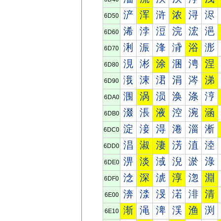
浐
浑
浒
浓
浔
浕
6D50
浠
浡
浢
浣
浤
浥
6D60
浰
浱
浲
浳
浴
浵
6D70
涀
涁
涂
涃
涄
涅
6D80
涐
涑
涒
涓
涔
涕
6D90
涠
涡
涢
涣
涤
涥
6DA0
涰
涱
液
涳
涴
涵
6DB0
淀
淁
淂
淃
淄
淅
6DC0
淐
淑
淒
淓
淔
淕
6DD0
淠
淡
淢
淣
淤
淥
6DE0
淰
深
淲
淳
淴
淵
6DF0
渀
渁
渂
渃
渄
清
6E00
渐
渑
渒
渓
渔
渕
6E10