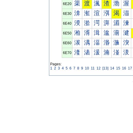
渠
渡
渢
渣
渤
渥
6E20
渰
渱
渲
渳
渴
渵
6E30
湀
湁
湂
湃
湄
湅
6E40
湐
湑
湒
湓
湔
湕
6E50
湠
湡
湢
湣
湤
湥
6E60
湰
湱
湲
湳
湴
湵
6E70
Pages:
1
2
3
4
5
6
7
8
9
10
11
12
[13]
14
15
16
17