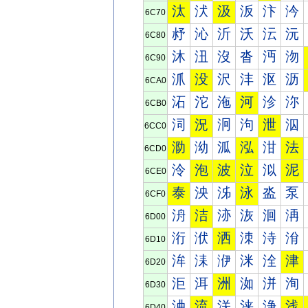
汰
汱
汲
汳
汴
汵
6C70
沀
沁
沂
沃
沄
沅
6C80
沐
沑
沒
沓
沔
沕
6C90
沠
没
沢
沣
沤
沥
6CA0
沰
沱
沲
河
沴
沵
6CB0
泀
況
泂
泃
泄
泅
6CC0
泐
泑
泒
泓
泔
法
6CD0
泠
泡
波
泣
泤
泥
6CE0
泰
泱
泲
泳
泴
泵
6CF0
洀
洁
洂
洃
洄
洅
6D00
洐
洑
洒
洓
洔
洕
6D10
洠
洡
洢
洣
洤
津
6D20
洰
洱
洲
洳
洴
洵
6D30
浀
流
浂
浃
浄
浅
6D40