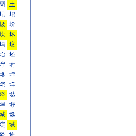
圞
土
圮
圯
圾
圿
坎
坏
坞
坟
坮
坯
坾
坿
垎
垏
垞
垟
垮
垯
垾
垿
城
埏
埞
域
埮
埯