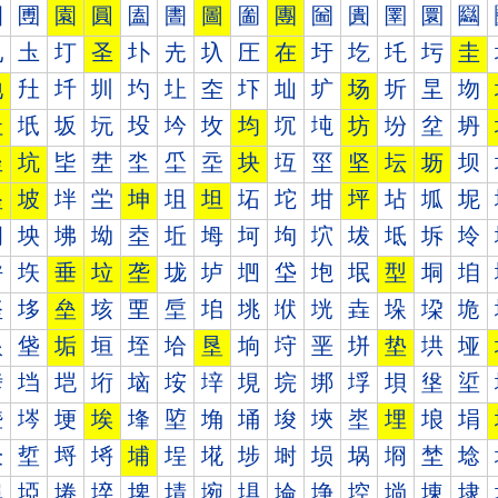
圐
圑
園
圓
圔
圕
圖
圗
團
圙
圚
圛
圜
圝
圠
圡
圢
圣
圤
圥
圦
圧
在
圩
圪
圫
圬
圭
地
圱
圲
圳
圴
圵
圶
圷
圸
圹
场
圻
圼
圽
址
坁
坂
坃
坄
坅
坆
均
坈
坉
坊
坋
坌
坍
坐
坑
坒
坓
坔
坕
坖
块
坘
坙
坚
坛
坜
坝
坠
坡
坢
坣
坤
坥
坦
坧
坨
坩
坪
坫
坬
坭
坰
坱
坲
坳
坴
坵
坶
坷
坸
坹
坺
坻
坼
坽
垀
垁
垂
垃
垄
垅
垆
垇
垈
垉
垊
型
垌
垍
垐
垑
垒
垓
垔
垕
垖
垗
垘
垙
垚
垛
垜
垝
垠
垡
垢
垣
垤
垥
垦
垧
垨
垩
垪
垫
垬
垭
垰
垱
垲
垳
垴
垵
垶
垷
垸
垹
垺
垻
垼
垽
埀
埁
埂
埃
埄
埅
埆
埇
埈
埉
埊
埋
埌
埍
埐
埑
埒
埓
埔
埕
埖
埗
埘
埙
埚
埛
埜
埝
埠
埡
埢
埣
埤
埥
埦
埧
埨
埩
埪
埫
埬
埭