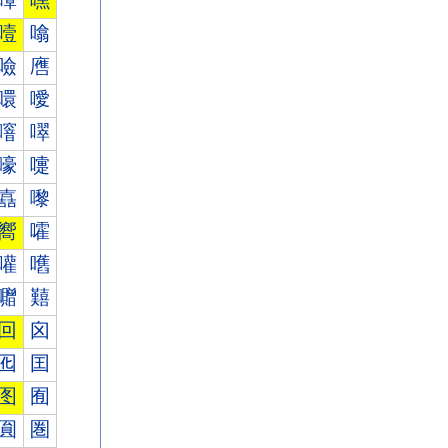
嘾
嘿
噎
噏
噞
噟
噮
噯
噾
噿
嚎
嚏
嚞
嚟
嚮
嚯
嚾
嚿
囎
囏
回
囟
囮
囯
图
囿
圎
圏