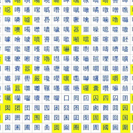
嘰
嘱
嘲
嘳
嘴
嘵
嘶
嘷
嘸
嘹
嘺
嘻
嘼
嘽
噀
噁
噂
噃
噄
噅
噆
噇
噈
噉
噊
噋
噌
噍
噐
噑
噒
噓
噔
噕
噖
噗
噘
噙
噚
噛
噜
噝
噠
噡
噢
噣
噤
噥
噦
噧
器
噩
噪
噫
噬
噭
噰
噱
噲
噳
噴
噵
噶
噷
噸
噹
噺
噻
噼
噽
嚀
嚁
嚂
嚃
嚄
嚅
嚆
嚇
嚈
嚉
嚊
嚋
嚌
嚍
嚐
嚑
嚒
嚓
嚔
嚕
嚖
嚗
嚘
嚙
嚚
嚛
嚜
嚝
嚠
嚡
嚢
嚣
嚤
嚥
嚦
嚧
嚨
嚩
嚪
嚫
嚬
嚭
嚰
嚱
嚲
嚳
嚴
嚵
嚶
嚷
嚸
嚹
嚺
嚻
嚼
嚽
囀
囁
囂
囃
囄
囅
囆
囇
囈
囉
囊
囋
囌
囍
囐
囑
囒
囓
囔
囕
囖
囗
囘
囙
囚
四
囜
囝
因
囡
团
団
囤
囥
囦
囧
囨
囩
囪
囫
囬
园
困
囱
囲
図
围
囵
囶
囷
囸
囹
固
囻
囼
国
圀
圁
圂
圃
圄
圅
圆
圇
圈
圉
圊
國
圌
圍