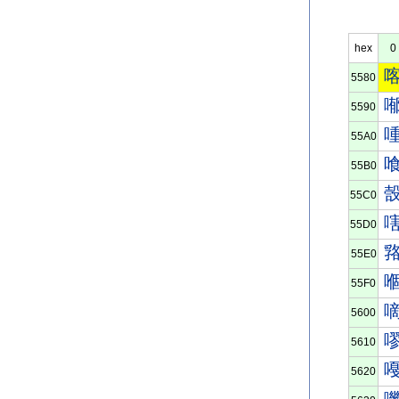
hex
0
5580
5590
55A0
55B0
55C0
55D0
55E0
55F0
5600
5610
5620