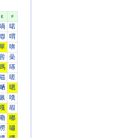
E
F
喎
喏
喞
喟
單
喯
喾
喿
嗎
嗏
嗞
嗟
嗮
嗯
嗾
嗿
嘎
嘏
嘞
嘟
嘮
嘯