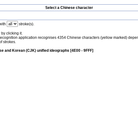
Select a Chinese character
with
stroke(s).
by clicking it.
recognition application recognises 4354 Chinese characters (yellow marked) depe
f strokes.
e and Korean (CJK) unified ideographs [4E00 - 9FFF]