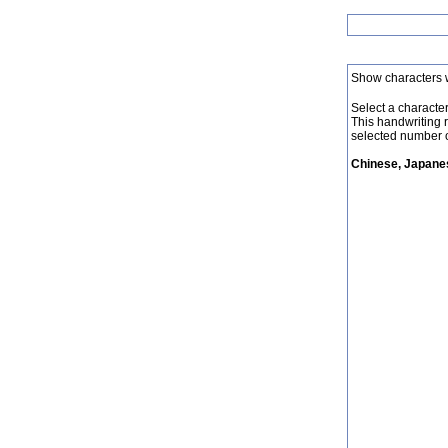
Show characters 
Select a character 
This handwriting 
selected number o
Chinese, Japanes