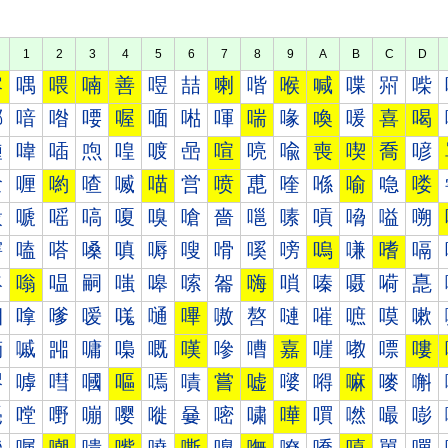
1
2
3
4
5
6
7
8
9
A
B
C
D
喀
喁
喂
喃
善
喅
喆
喇
喈
喉
喊
喋
喌
喍
喐
喑
喒
喓
喔
喕
喖
喗
喘
喙
喚
喛
喜
喝
喠
喡
喢
喣
喤
喥
喦
喧
喨
喩
喪
喫
喬
喭
喰
喱
喲
喳
喴
喵
営
喷
喸
喹
喺
喻
喼
喽
嗀
嗁
嗂
嗃
嗄
嗅
嗆
嗇
嗈
嗉
嗊
嗋
嗌
嗍
嗐
嗑
嗒
嗓
嗔
嗕
嗖
嗗
嗘
嗙
嗚
嗛
嗜
嗝
嗠
嗡
嗢
嗣
嗤
嗥
嗦
嗧
嗨
嗩
嗪
嗫
嗬
嗭
嗰
嗱
嗲
嗳
嗴
嗵
嗶
嗷
嗸
嗹
嗺
嗻
嗼
嗽
嘀
嘁
嘂
嘃
嘄
嘅
嘆
嘇
嘈
嘉
嘊
嘋
嘌
嘍
嘐
嘑
嘒
嘓
嘔
嘕
嘖
嘗
嘘
嘙
嘚
嘛
嘜
嘝
嘠
嘡
嘢
嘣
嘤
嘥
嘦
嘧
嘨
嘩
嘪
嘫
嘬
嘭