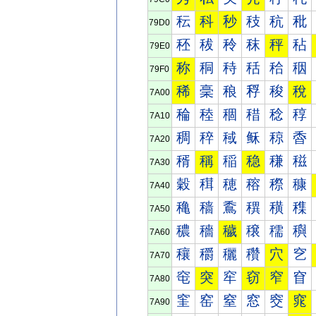
秐
科
秒
秓
秔
秕
79D0
秠
秡
秢
秣
秤
秥
79E0
称
秱
秲
秳
秴
秵
79F0
稀
稁
稂
稃
稄
稅
7A00
稐
稑
稒
稓
稔
稕
7A10
稠
稡
稢
稣
稤
稥
7A20
稰
稱
稲
稳
稴
稵
7A30
穀
穁
穂
穃
穄
穅
7A40
穐
穑
穒
穓
穔
穕
7A50
穠
穡
穢
穣
穤
穥
7A60
穰
穱
穲
穳
穴
穵
7A70
窀
突
窂
窃
窄
窅
7A80
窐
窑
窒
窓
窔
窕
7A90