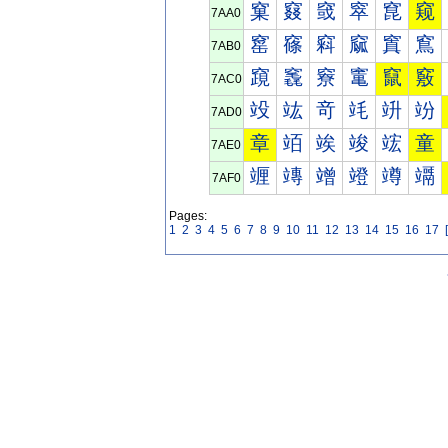
窠
窡
窢
窣
窤
窥
7AA0
窰
窱
窲
窳
窴
窵
7AB0
竀
竁
竂
竃
竄
竅
7AC0
竐
竑
竒
竓
竔
竕
7AD0
章
竡
竢
竣
竤
童
7AE0
竰
竱
竲
竳
竴
竵
7AF0
Pages:
1
2
3
4
5
6
7
8
9
10
11
12
13
14
15
16
17