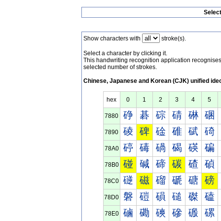
Selec
Show characters with
stroke(s).
Select a character by clicking it.
This handwriting recognition application recognis
selected number of strokes.
Chinese, Japanese and Korean (CJK) unified ide
hex
0
1
2
3
4
5
碀
碁
碂
碃
碄
碅
7880
碐
碑
碒
碓
碔
碕
7890
碠
碡
碢
碣
碤
碥
78A0
碰
碱
碲
碳
碴
碵
78B0
磀
磁
磂
磃
磄
磅
78C0
磐
磑
磒
磓
磔
磕
78D0
磠
磡
磢
磣
磤
磥
78E0