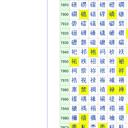
磰
磱
磲
磳
磴
磵
78F0
礀
礁
礂
礃
礄
礅
7900
礐
礑
礒
礓
礔
礕
7910
礠
礡
礢
礣
礤
礥
7920
礰
礱
礲
礳
礴
礵
7930
祀
祁
祂
祃
祄
祅
7940
祐
祑
祒
祓
祔
祕
7950
祠
祡
祢
祣
祤
祥
7960
祰
祱
祲
祳
祴
祵
7970
禀
禁
禂
禃
禄
禅
7980
禐
禑
禒
禓
禔
禕
7990
禠
禡
禢
禣
禤
禥
79A0
禰
禱
禲
禳
禴
禵
79B0
秀
私
秂
秃
秄
秅
79C0