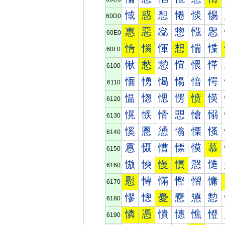
惐
惑
惒
惓
惔
惕
60D0
惠
惡
惢
惣
惤
惥
60E0
惰
惱
惲
想
惴
惵
60F0
愀
愁
愂
愃
愄
愅
6100
愐
愑
愒
愓
愔
愕
6110
愠
愡
愢
愣
愤
愥
6120
愰
愱
愲
愳
愴
愵
6130
慀
慁
慂
慃
慄
慅
6140
慐
慑
慒
慓
慔
慕
6150
慠
慡
慢
慣
慤
慥
6160
慰
慱
慲
慳
慴
慵
6170
憀
憁
憂
憃
憄
憅
6180
憐
憑
憒
憓
憔
憕
6190