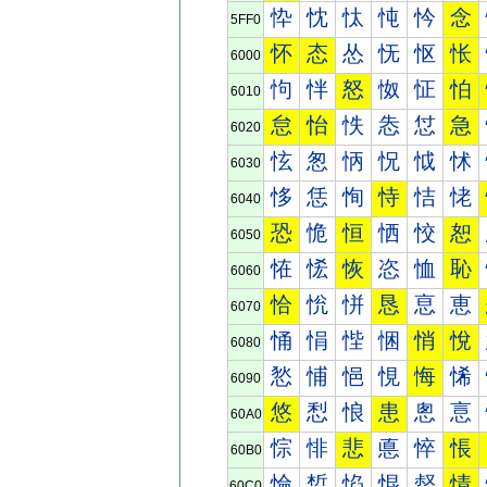
忰
忱
忲
忳
忴
念
5FF0
怀
态
怂
怃
怄
怅
6000
怐
怑
怒
怓
怔
怕
6010
怠
怡
怢
怣
怤
急
6020
怰
怱
怲
怳
怴
怵
6030
恀
恁
恂
恃
恄
恅
6040
恐
恑
恒
恓
恔
恕
6050
恠
恡
恢
恣
恤
恥
6060
恰
恱
恲
恳
恴
恵
6070
悀
悁
悂
悃
悄
悅
6080
悐
悑
悒
悓
悔
悕
6090
悠
悡
悢
患
悤
悥
60A0
悰
悱
悲
悳
悴
悵
60B0
惀
惁
惂
惃
惄
情
60C0