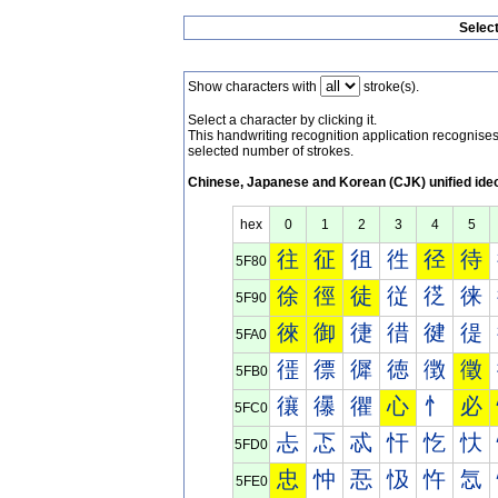
Selec
Show characters with
stroke(s).
Select a character by clicking it.
This handwriting recognition application recognis
selected number of strokes.
Chinese, Japanese and Korean (CJK) unified ide
hex
0
1
2
3
4
5
往
征
徂
徃
径
待
5F80
徐
徑
徒
従
徔
徕
5F90
徠
御
徢
徣
徤
徥
5FA0
徰
徱
徲
徳
徴
徵
5FB0
忀
忁
忂
心
忄
必
5FC0
忐
忑
忒
忓
忔
忕
5FD0
忠
忡
忢
忣
忤
忥
5FE0