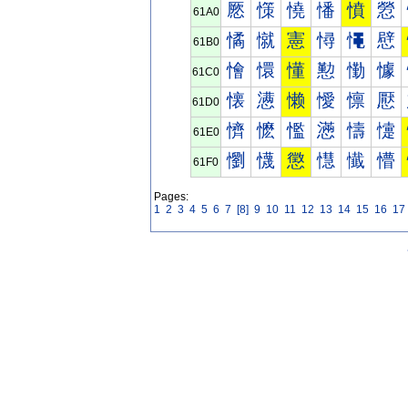
憠
憡
憢
憣
憤
憥
61A0
憰
憱
憲
憳
憴
憵
61B0
懀
懁
懂
懃
懄
懅
61C0
懐
懑
懒
懓
懔
懕
61D0
懠
懡
懢
懣
懤
懥
61E0
懰
懱
懲
懳
懴
懵
61F0
Pages:
1
2
3
4
5
6
7
[8]
9
10
11
12
13
14
15
16
17