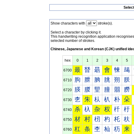
Selec
Show characters with
stroke(s).
Select a character by clicking it.
This handwriting recognition application recognis
selected number of strokes.
Chinese, Japanese and Korean (CJK) unified ide
hex
0
1
2
3
4
5
最
朁
朂
會
朄
朅
6700
朐
朑
朒
朓
朔
朕
6710
朠
朡
朢
朣
朤
朥
6720
朰
朱
朲
朳
朴
朵
6730
杀
杁
杂
权
杄
杅
6740
材
村
杒
杓
杔
杕
6750
杠
条
杢
杣
杤
来
6760