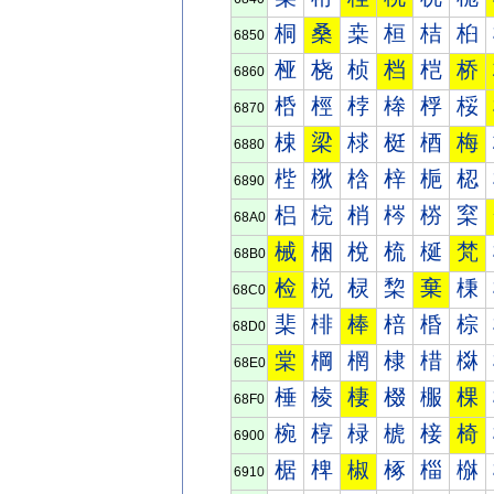
桐
桑
桒
桓
桔
桕
6850
桠
桡
桢
档
桤
桥
6860
桰
桱
桲
桳
桴
桵
6870
梀
梁
梂
梃
梄
梅
6880
梐
梑
梒
梓
梔
梕
6890
梠
梡
梢
梣
梤
梥
68A0
械
梱
梲
梳
梴
梵
68B0
检
棁
棂
棃
棄
棅
68C0
棐
棑
棒
棓
棔
棕
68D0
棠
棡
棢
棣
棤
棥
68E0
棰
棱
棲
棳
棴
棵
68F0
椀
椁
椂
椃
椄
椅
6900
椐
椑
椒
椓
椔
椕
6910