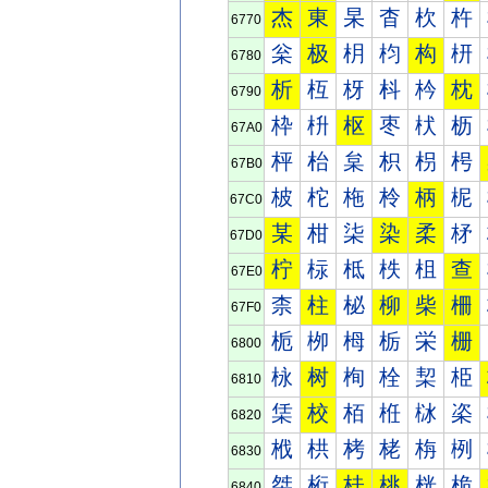
杰
東
杲
杳
杴
杵
6770
枀
极
枂
枃
构
枅
6780
析
枑
枒
枓
枔
枕
6790
枠
枡
枢
枣
枤
枥
67A0
枰
枱
枲
枳
枴
枵
67B0
柀
柁
柂
柃
柄
柅
67C0
某
柑
柒
染
柔
柕
67D0
柠
柡
柢
柣
柤
查
67E0
柰
柱
柲
柳
柴
柵
67F0
栀
栁
栂
栃
栄
栅
6800
栐
树
栒
栓
栔
栕
6810
栠
校
栢
栣
栤
栥
6820
栰
栱
栲
栳
栴
栵
6830
桀
桁
桂
桃
桄
桅
6840