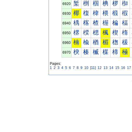
椠
椡
椢
椣
椤
椥
6920
椰
椱
椲
椳
椴
椵
6930
楀
楁
楂
楃
楄
楅
6940
楐
楑
楒
楓
楔
楕
6950
楠
楡
楢
楣
楤
楥
6960
楰
楱
楲
楳
楴
極
6970
Pages:
1
2
3
4
5
6
7
8
9
10
[11]
12
13
14
15
16
17