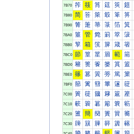
筰
筱
筲
筳
筴
筵
7B70
简
箁
箂
箃
箄
箅
7B80
箐
箑
箒
箓
箔
箕
7B90
箠
管
箢
箣
箤
箥
7BA0
箰
箱
箲
箳
箴
箵
7BB0
節
篁
篂
篃
範
篅
7BC0
篐
篑
篒
篓
篔
篕
7BD0
篠
篡
篢
篣
篤
篥
7BE0
篰
篱
篲
篳
篴
篵
7BF0
簀
簁
簂
簃
簄
簅
7C00
簐
簑
簒
簓
簔
簕
7C10
簠
簡
簢
簣
簤
簥
7C20
簰
簱
簲
簳
簴
簵
7C30
籀
籁
籂
籃
籄
籅
7C40