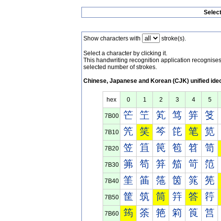
Selec
Show characters with
stroke(s).
Select a character by clicking it.
This handwriting recognition application recognis
selected number of strokes.
Chinese, Japanese and Korean (CJK) unified ide
hex
0
1
2
3
4
5
笀
笁
笂
笃
笄
笅
7B00
笐
笑
笒
笓
笔
笕
7B10
笠
笡
笢
笣
笤
笥
7B20
笰
笱
笲
笳
笴
笵
7B30
筀
筁
筂
筃
筄
筅
7B40
筐
筑
筒
筓
答
筕
7B50
筠
筡
筢
筣
筤
筥
7B60