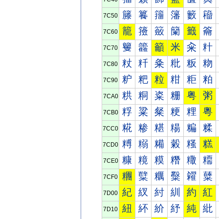
籐
籑
籒
籓
籔
籕
7C50
籠
籡
籢
籣
籤
籥
7C60
籰
籱
籲
米
籴
籵
7C70
粀
粁
粂
粃
粄
粅
7C80
粐
粑
粒
粓
粔
粕
7C90
粠
粡
粢
粣
粤
粥
7CA0
粰
粱
粲
粳
粴
粵
7CB0
糀
糁
糂
糃
糄
糅
7CC0
糐
糑
糒
糓
糔
糕
7CD0
糠
糡
糢
糣
糤
糥
7CE0
糰
糱
糲
糳
糴
糵
7CF0
紀
紁
紂
紃
約
紅
7D00
紐
紑
紒
紓
純
紕
7D10