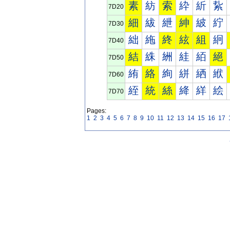
素
紡
索
紣
紤
紥
7D20
細
紱
紲
紳
紴
紵
7D30
絀
絁
終
絃
組
絅
7D40
結
絑
絒
絓
絔
絕
7D50
絠
絡
絢
絣
絤
絥
7D60
絰
統
絲
絳
絴
絵
7D70
Pages:
1
2
3
4
5
6
7
8
9
10
11
12
13
14
15
16
17