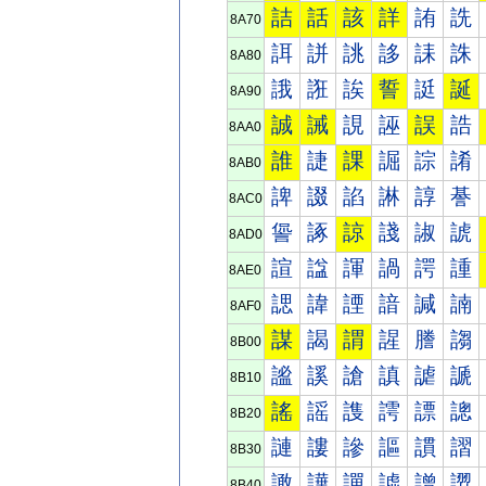
詰
話
該
詳
詴
詵
8A70
誀
誁
誂
誃
誄
誅
8A80
誐
誑
誒
誓
誔
誕
8A90
誠
誡
誢
誣
誤
誥
8AA0
誰
誱
課
誳
誴
誵
8AB0
諀
諁
諂
諃
諄
諅
8AC0
諐
諑
諒
諓
諔
諕
8AD0
諠
諡
諢
諣
諤
諥
8AE0
諰
諱
諲
諳
諴
諵
8AF0
謀
謁
謂
謃
謄
謅
8B00
謐
謑
謒
謓
謔
謕
8B10
謠
謡
謢
謣
謤
謥
8B20
謰
謱
謲
謳
謴
謵
8B30
譀
譁
譂
譃
譄
譅
8B40