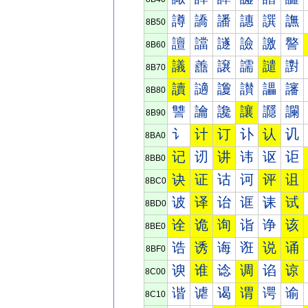
譐
譑
譒
譓
譔
譕
8B50
譠
譡
譢
譣
譤
譥
8B60
議
譱
譲
譳
譴
譵
8B70
讀
讁
讂
讃
讄
讅
8B80
讐
讑
讒
讓
讔
讕
8B90
讠
计
订
讣
认
讥
8BA0
记
讱
讲
讳
讴
讵
8BB0
诀
证
诂
诃
评
诅
8BC0
诐
译
诒
诓
诔
试
8BD0
诠
诡
询
诣
诤
该
8BE0
诰
诱
诲
诳
说
诵
8BF0
谀
谁
谂
调
谄
谅
8C00
谐
谑
谒
谓
谔
谕
8C10