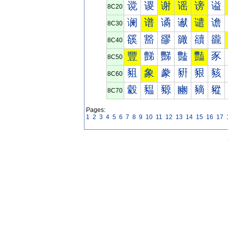
谠
谡
谢
谣
谤
谥
8C20
谰
谱
谲
谳
谴
谵
8C30
豀
豁
豂
豃
豄
豅
8C40
豐
豑
豒
豓
豔
豕
8C50
豠
象
豢
豣
豤
豥
8C60
豰
豱
豲
豳
豴
豵
8C70
Pages:
1
2
3
4
5
6
7
8
9
10
11
12
13
14
15
16
17