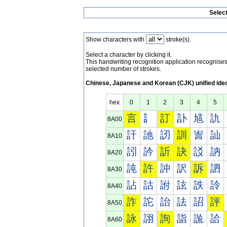
Selec
Show characters with
stroke(s).
Select a character by clicking it.
This handwriting recognition application recognis
selected number of strokes.
Chinese, Japanese and Korean (CJK) unified ide
hex
0
1
2
3
4
5
言
訁
訂
訃
訄
訅
8A00
訐
訑
訒
訓
訔
訕
8A10
訠
訡
訢
訣
訤
訥
8A20
訰
許
訲
訳
訴
訵
8A30
詀
詁
詂
詃
詄
詅
8A40
詐
詑
詒
詓
詔
評
8A50
詠
詡
詢
詣
詤
詥
8A60