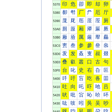
印
危
卲
即
却
卵
5370
厀
厁
厂
厃
厄
厅
5380
厐
厑
厒
厓
厔
厕
5390
厠
厡
厢
厣
厤
厥
53A0
厰
厱
厲
厳
厴
厵
53B0
叀
叁
参
參
叄
叅
53C0
叐
发
叒
叓
叔
叕
53D0
叠
叡
叢
口
古
句
53E0
台
叱
史
右
叴
叵
53F0
吀
吁
吂
吃
各
吅
5400
吐
向
吒
吓
吔
吕
5410
吠
吡
吢
吣
吤
吥
5420
吰
吱
吲
吳
吴
吵
5430
呀
呁
呂
呃
呄
呅
5440