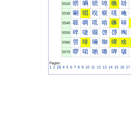
唠
唡
唢
唣
唤
唥
5520
唰
唱
唲
唳
唴
唵
5530
啀
啁
啂
啃
啄
啅
5540
啐
啑
啒
啓
啔
啕
5550
啠
啡
啢
啣
啤
啥
5560
啰
啱
啲
啳
啴
啵
5570
Pages:
1
2
[3]
4
5
6
7
8
9
10
11
12
13
14
15
16
17