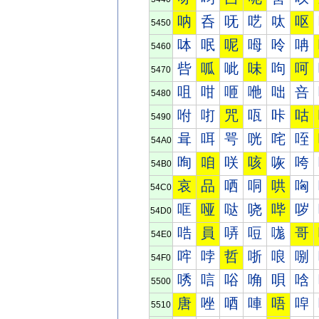
呐
呑
呒
呓
呔
呕
5450
呠
呡
呢
呣
呤
呥
5460
呰
呱
呲
味
呴
呵
5470
咀
咁
咂
咃
咄
咅
5480
咐
咑
咒
咓
咔
咕
5490
咠
咡
咢
咣
咤
咥
54A0
咰
咱
咲
咳
咴
咵
54B0
哀
品
哂
哃
哄
哅
54C0
哐
哑
哒
哓
哔
哕
54D0
哠
員
哢
哣
哤
哥
54E0
哰
哱
哲
哳
哴
哵
54F0
唀
唁
唂
唃
唄
唅
5500
唐
唑
唒
唓
唔
唕
5510