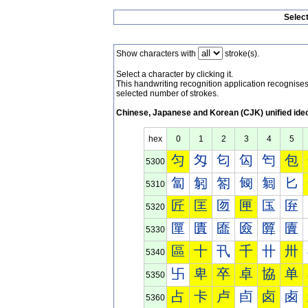
Selec
Show characters with
stroke(s).
Select a character by clicking it.
This handwriting recognition application recognis
selected number of strokes.
Chinese, Japanese and Korean (CJK) unified ide
hex
0
1
2
3
4
5
匀
匁
匂
匃
匄
包
5300
匐
匑
匒
匓
匔
匕
5310
匠
匡
匢
匣
匤
匥
5320
匰
匱
匲
匳
匴
匵
5330
區
十
卂
千
卄
卅
5340
卐
卑
卒
卓
協
单
5350
占
卡
卢
卣
卤
卥
5360