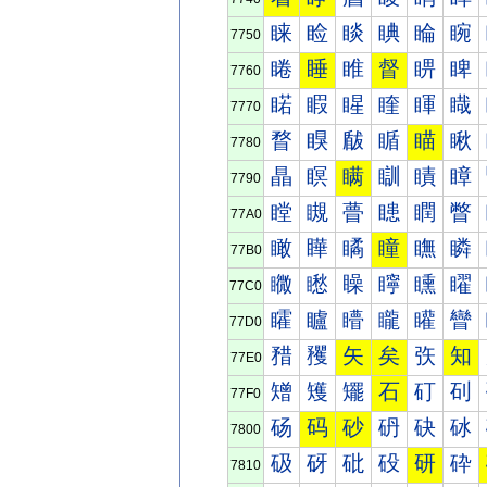
睐
睑
睒
睓
睔
睕
7750
睠
睡
睢
督
睤
睥
7760
睰
睱
睲
睳
睴
睵
7770
瞀
瞁
瞂
瞃
瞄
瞅
7780
瞐
瞑
瞒
瞓
瞔
瞕
7790
瞠
瞡
瞢
瞣
瞤
瞥
77A0
瞰
瞱
瞲
瞳
瞴
瞵
77B0
矀
矁
矂
矃
矄
矅
77C0
矐
矑
矒
矓
矔
矕
77D0
矠
矡
矢
矣
矤
知
77E0
矰
矱
矲
石
矴
矵
77F0
砀
码
砂
砃
砄
砅
7800
砐
砑
砒
砓
研
砕
7810