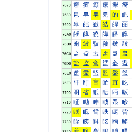
癰
癱
癲
癳
癴
癵
7670
皀
皁
皂
皃
的
皅
7680
皐
皑
皒
皓
皔
皕
7690
皠
皡
皢
皣
皤
皥
76A0
皰
皱
皲
皳
皴
皵
76B0
盀
盁
盂
盃
盄
盅
76C0
盐
监
盒
盓
盔
盕
76D0
盠
盡
盢
監
盤
盥
76E0
盰
盱
盲
盳
直
盵
76F0
眀
省
眂
眃
眄
眅
7700
眐
眑
眒
眓
眔
眕
7710
眠
眡
眢
眣
眤
眥
7720
眰
眱
眲
眳
眴
眵
7730
着
睁
睂
睃
睄
睅
7740