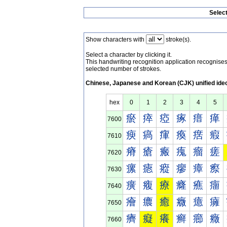
Selec
Show characters with
stroke(s).
Select a character by clicking it.
This handwriting recognition application recognis
selected number of strokes.
Chinese, Japanese and Korean (CJK) unified ide
hex
0
1
2
3
4
5
瘀
瘁
瘂
瘃
瘄
瘅
7600
瘐
瘑
瘒
瘓
瘔
瘕
7610
瘠
瘡
瘢
瘣
瘤
瘥
7620
瘰
瘱
瘲
瘳
瘴
瘵
7630
癀
癁
療
癃
癄
癅
7640
癐
癑
癒
癓
癔
癕
7650
癠
癡
癢
癣
癤
癥
7660