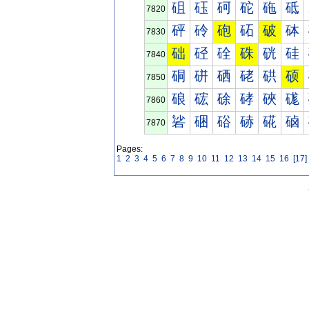
砠
砡
砢
砣
砤
砥
7820
砰
砱
砲
砳
破
砵
7830
础
硁
硂
硃
硄
硅
7840
硐
硑
硒
硓
硔
硕
7850
硠
硡
硢
硣
硤
硥
7860
硰
硱
硲
硳
硴
硵
7870
Pages:
1
2
3
4
5
6
7
8
9
10
11
12
13
14
15
16
[17]