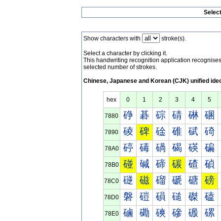
Selec
Show characters with
stroke(s).
Select a character by clicking it.
This handwriting recognition application recognis
selected number of strokes.
Chinese, Japanese and Korean (CJK) unified ide
hex
0
1
2
3
4
5
碀
碁
碂
碃
碄
碅
7880
碐
碑
碒
碓
碔
碕
7890
碠
碡
碢
碣
碤
碥
78A0
碰
碱
碲
碳
碴
碵
78B0
磀
磁
磂
磃
磄
磅
78C0
磐
磑
磒
磓
磔
磕
78D0
磠
磡
磢
磣
磤
磥
78E0