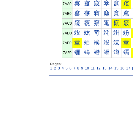
窠
窡
窢
窣
窤
窥
7AA0
窰
窱
窲
窳
窴
窵
7AB0
竀
竁
竂
竃
竄
竅
7AC0
竐
竑
竒
竓
竔
竕
7AD0
章
竡
竢
竣
竤
童
7AE0
竰
竱
竲
竳
竴
竵
7AF0
Pages:
1
2
3
4
5
6
7
8
9
10
11
12
13
14
15
16
17