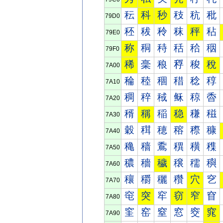
秐
科
秒
秓
秔
秕
79D0
秠
秡
秢
秣
秤
秥
79E0
称
秱
秲
秳
秴
秵
79F0
稀
稁
稂
稃
稄
稅
7A00
稐
稑
稒
稓
稔
稕
7A10
稠
稡
稢
稣
稤
稥
7A20
稰
稱
稲
稳
稴
稵
7A30
穀
穁
穂
穃
穄
穅
7A40
穐
穑
穒
穓
穔
穕
7A50
穠
穡
穢
穣
穤
穥
7A60
穰
穱
穲
穳
穴
穵
7A70
窀
突
窂
窃
窄
窅
7A80
窐
窑
窒
窓
窔
窕
7A90