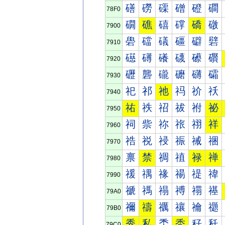
磰
磱
磲
磳
磴
磵
78F0
礀
礁
礂
礃
礄
礅
7900
礐
礑
礒
礓
礔
礕
7910
礠
礡
礢
礣
礤
礥
7920
礰
礱
礲
礳
礴
礵
7930
祀
祁
祂
祃
祄
祅
7940
祐
祑
祒
祓
祔
祕
7950
祠
祡
祢
祣
祤
祥
7960
祰
祱
祲
祳
祴
祵
7970
禀
禁
禂
禃
禄
禅
7980
禐
禑
禒
禓
禔
禕
7990
禠
禡
禢
禣
禤
禥
79A0
禰
禱
禲
禳
禴
禵
79B0
秀
私
秂
秃
秄
秅
79C0