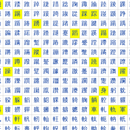
踐
踑
踒
踓
踔
踕
踖
踗
踘
踙
踚
踛
踜
踝
踠
踡
踢
踣
踤
踥
踦
踧
踨
踩
踪
踫
踬
踭
踰
踱
踲
踳
踴
踵
踶
踷
踸
踹
踺
踻
踼
踽
蹀
蹁
蹂
蹃
蹄
蹅
蹆
蹇
蹈
蹉
蹊
蹋
蹌
蹍
蹐
蹑
蹒
蹓
蹔
蹕
蹖
蹗
蹘
蹙
蹚
蹛
蹜
蹝
蹠
蹡
蹢
蹣
蹤
蹥
蹦
蹧
蹨
蹩
蹪
蹫
蹬
蹭
蹰
蹱
蹲
蹳
蹴
蹵
蹶
蹷
蹸
蹹
蹺
蹻
蹼
蹽
躀
躁
躂
躃
躄
躅
躆
躇
躈
躉
躊
躋
躌
躍
躐
躑
躒
躓
躔
躕
躖
躗
躘
躙
躚
躛
躜
躝
躠
躡
躢
躣
躤
躥
躦
躧
躨
躩
躪
身
躬
躭
躰
躱
躲
躳
躴
躵
躶
躷
躸
躹
躺
躻
躼
躽
軀
軁
軂
軃
軄
軅
軆
軇
軈
軉
車
軋
軌
軍
軐
軑
軒
軓
軔
軕
軖
軗
軘
軙
軚
軛
軜
軝
軠
軡
転
軣
軤
軥
軦
軧
軨
軩
軪
軫
軬
軭