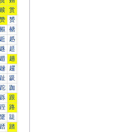
贾
贿
赎
赏
赞
赟
赮
赯
赾
赿
趎
趏
趞
趟
趮
趯
趾
趿
跎
跏
跞
跟
跮
路
跾
跿
踎
踏