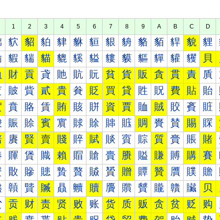
1
2
3
4
5
6
7
8
9
A
B
C
D
貀
貁
貂
貃
貄
貅
貆
貇
貈
貉
貊
貋
貌
貍
貐
貑
貒
貓
貔
貕
貖
貗
貘
貙
貚
貛
貜
貝
負
財
貢
貣
貤
貥
貦
貧
貨
販
貪
貫
責
貭
貰
貱
貲
貳
貴
貵
貶
買
貸
貹
貺
費
貼
貽
賀
賁
賂
賃
賄
賅
賆
資
賈
賉
賊
賋
賌
賍
賐
賑
賒
賓
賔
賕
賖
賗
賘
賙
賚
賛
賜
賝
賠
賡
賢
賣
賤
賥
賦
賧
賨
賩
質
賫
賬
賭
賰
賱
賲
賳
賴
賵
賶
賷
賸
賹
賺
賻
購
賽
贀
贁
贂
贃
贄
贅
贆
贇
贈
贉
贊
贋
贌
贍
贐
贑
贒
贓
贔
贕
贖
贗
贘
贙
贚
贛
贜
贝
贠
贡
财
责
贤
败
账
货
质
贩
贪
贫
贬
购