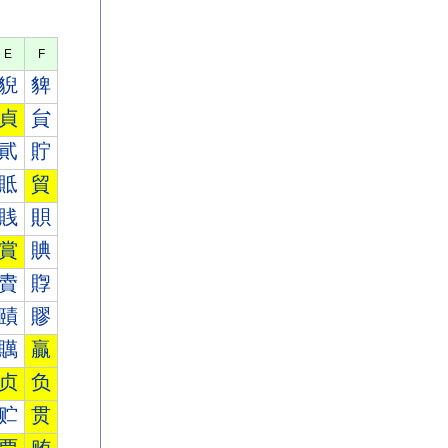
E
F
貎
貏
貞
貟
貮
貯
貾
貿
賎
賏
賞
賟
賮
賯
賾
賿
贎
贏
贞
负
贮
贯