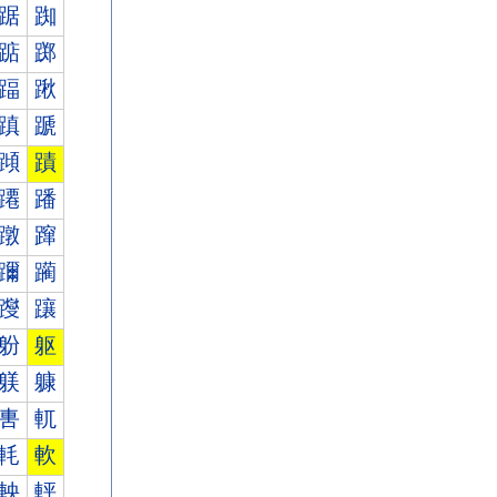
踞
踟
踮
踯
踾
踿
蹎
蹏
蹞
蹟
蹮
蹯
蹾
蹿
躎
躏
躞
躟
躮
躯
躾
躿
軎
軏
軞
軟
軮
軯