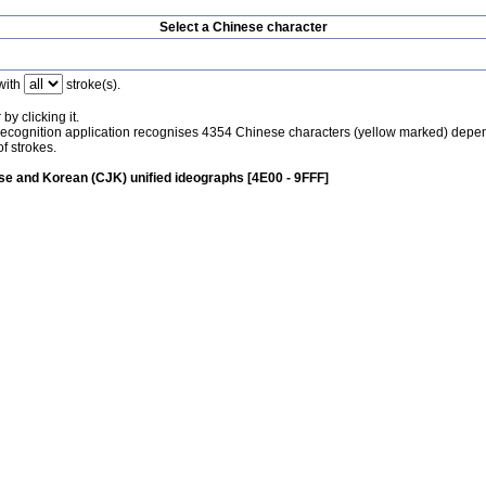
Select a Chinese character
with
stroke(s).
by clicking it.
recognition application recognises 4354 Chinese characters (yellow marked) depe
f strokes.
e and Korean (CJK) unified ideographs [4E00 - 9FFF]