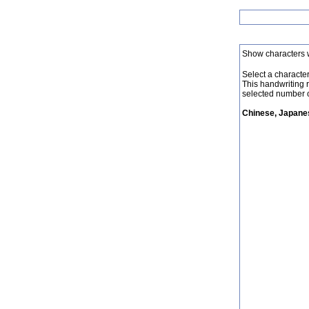
Show characters 
Select a character 
This handwriting 
selected number o
Chinese, Japanes