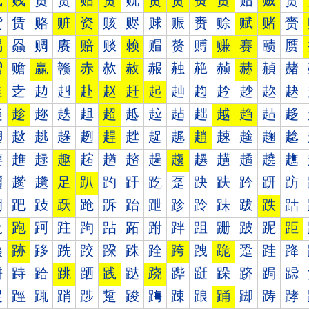
贰
贱
贲
贳
贴
贵
贶
贷
贸
费
贺
贻
贼
贽
赀
赁
赂
赃
资
赅
赆
赇
赈
赉
赊
赋
赌
赍
赐
赑
赒
赓
赔
赕
赖
赗
赘
赙
赚
赛
赜
赝
赠
赡
赢
赣
赤
赥
赦
赧
赨
赩
赪
赫
赬
赭
走
赱
赲
赳
赴
赵
赶
起
赸
赹
赺
赻
赼
赽
趀
趁
趂
趃
趄
超
趆
趇
趈
趉
越
趋
趌
趍
趐
趑
趒
趓
趔
趕
趖
趗
趘
趙
趚
趛
趜
趝
趠
趡
趢
趣
趤
趥
趦
趧
趨
趩
趪
趫
趬
趭
趰
趱
趲
足
趴
趵
趶
趷
趸
趹
趺
趻
趼
趽
跀
跁
跂
跃
跄
跅
跆
跇
跈
跉
跊
跋
跌
跍
跐
跑
跒
跓
跔
跕
跖
跗
跘
跙
跚
跛
跜
距
跠
跡
跢
跣
跤
跥
跦
跧
跨
跩
跪
跫
跬
跭
跰
跱
跲
跳
跴
践
跶
跷
跸
跹
跺
跻
跼
跽
踀
踁
踂
踃
踄
踅
踆
踇
踈
踉
踊
踋
踌
踍