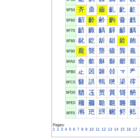
齐
齑
齒
齓
齔
齕
9F50
齠
齡
齢
齣
齤
齥
9F60
齰
齱
齲
齳
齴
齵
9F70
龀
龁
龂
龃
龄
龅
9F80
龐
龑
龒
龓
龔
龕
9F90
龠
龡
龢
龣
龤
龥
9FA0
龰
龱
龲
龳
龴
龵
9FB0
鿀
鿁
鿂
鿃
鿄
鿅
9FC0
鿐
鿑
鿒
鿓
鿔
鿕
9FD0
鿠
鿡
鿢
鿣
鿤
鿥
9FE0
鿰
鿱
鿲
鿳
鿴
鿵
9FF0
Pages:
1
2
3
4
5
6
7
8
9
10
11
12
13
14
15
16
17