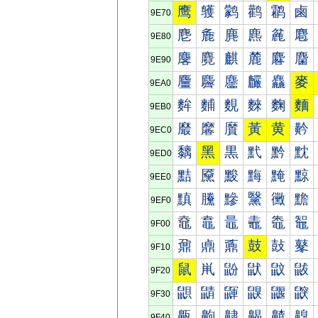
鹰
鹱
鹲
鹳
鹴
鹵
9E70
麀
麁
麂
麃
麄
麅
9E80
麐
麑
麒
麓
麔
麕
9E90
麠
麡
麢
麣
麤
麥
9EA0
麰
麱
麲
麳
麴
麵
9EB0
黀
黁
黂
黃
黄
黅
9EC0
黐
黑
黒
黓
黔
黕
9ED0
黠
黡
黢
黣
黤
黥
9EE0
黰
黱
黲
黳
黴
黵
9EF0
鼀
鼁
鼂
鼃
鼄
鼅
9F00
鼐
鼑
鼒
鼓
鼔
鼕
9F10
鼠
鼡
鼢
鼣
鼤
鼥
9F20
鼰
鼱
鼲
鼳
鼴
鼵
9F30
齀
齁
齂
齃
齄
齅
9F40