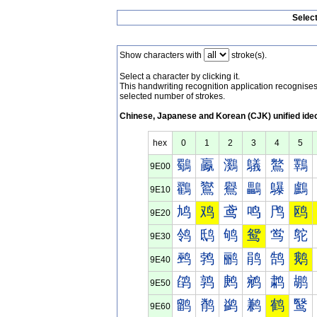
Selec
Show characters with
stroke(s).
Select a character by clicking it.
This handwriting recognition application recognis
selected number of strokes.
Chinese, Japanese and Korean (CJK) unified ide
hex
0
1
2
3
4
5
鸀
鸁
鸂
鸃
鸄
鸅
9E00
鸐
鸑
鸒
鸓
鸔
鸕
9E10
鸠
鸡
鸢
鸣
鸤
鸥
9E20
鸰
鸱
鸲
鸳
鸴
鸵
9E30
鹀
鹁
鹂
鹃
鹄
鹅
9E40
鹐
鹑
鹒
鹓
鹔
鹕
9E50
鹠
鹡
鹢
鹣
鹤
鹥
9E60