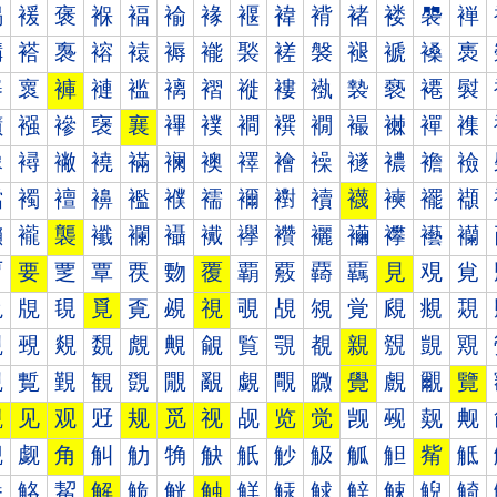
褐
褑
褒
褓
褔
褕
褖
褗
褘
褙
褚
褛
褜
褝
褠
褡
褢
褣
褤
褥
褦
褧
褨
褩
褪
褫
褬
褭
褰
褱
褲
褳
褴
褵
褶
褷
褸
褹
褺
褻
褼
褽
襀
襁
襂
襃
襄
襅
襆
襇
襈
襉
襊
襋
襌
襍
襐
襑
襒
襓
襔
襕
襖
襗
襘
襙
襚
襛
襜
襝
襠
襡
襢
襣
襤
襥
襦
襧
襨
襩
襪
襫
襬
襭
襰
襱
襲
襳
襴
襵
襶
襷
襸
襹
襺
襻
襼
襽
覀
要
覂
覃
覄
覅
覆
覇
覈
覉
覊
見
覌
覍
覐
覑
覒
覓
覔
覕
視
覗
覘
覙
覚
覛
覜
覝
覠
覡
覢
覣
覤
覥
覦
覧
覨
覩
親
覫
覬
覭
覰
覱
覲
観
覴
覵
覶
覷
覸
覹
覺
覻
覼
覽
觀
见
观
觃
规
觅
视
觇
览
觉
觊
觋
觌
觍
觐
觑
角
觓
觔
觕
觖
觗
觘
觙
觚
觛
觜
觝
觠
觡
觢
解
觤
觥
触
觧
觨
觩
觪
觫
觬
觭