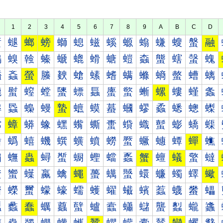
1
2
3
4
5
6
7
8
9
A
B
C
D
螀
螁
螂
螃
螄
螅
螆
螇
螈
螉
螊
螋
螌
融
螐
螑
螒
螓
螔
螕
螖
螗
螘
螙
螚
螛
螜
螝
螠
螡
螢
螣
螤
螥
螦
螧
螨
螩
螪
螫
螬
螭
螰
螱
螲
螳
螴
螵
螶
螷
螸
螹
螺
螻
螼
螽
蟀
蟁
蟂
蟃
蟄
蟅
蟆
蟇
蟈
蟉
蟊
蟋
蟌
蟍
蟐
蟑
蟒
蟓
蟔
蟕
蟖
蟗
蟘
蟙
蟚
蟛
蟜
蟝
蟠
蟡
蟢
蟣
蟤
蟥
蟦
蟧
蟨
蟩
蟪
蟫
蟬
蟭
蟰
蟱
蟲
蟳
蟴
蟵
蟶
蟷
蟸
蟹
蟺
蟻
蟼
蟽
蠀
蠁
蠂
蠃
蠄
蠅
蠆
蠇
蠈
蠉
蠊
蠋
蠌
蠍
蠐
蠑
蠒
蠓
蠔
蠕
蠖
蠗
蠘
蠙
蠚
蠛
蠜
蠝
蠠
蠡
蠢
蠣
蠤
蠥
蠦
蠧
蠨
蠩
蠪
蠫
蠬
蠭