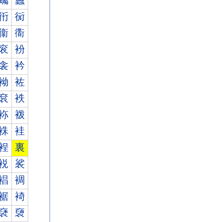
蠾
蠿
衎
衏
衞
衟
衮
衯
衾
衿
袎
袏
袞
袟
袮
袯
袾
袿
裎
裏
裞
裟
裮
裯
裾
裿
褎
褏