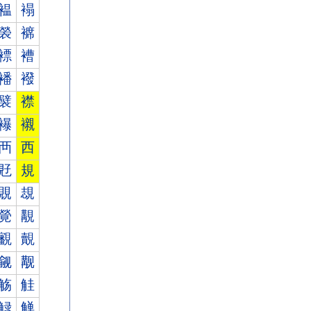
褞
褟
褮
褯
褾
褿
襎
襏
襞
襟
襮
襯
襾
西
覎
規
覞
覟
覮
覯
覾
覿
觎
觏
觞
觟
觮
觯