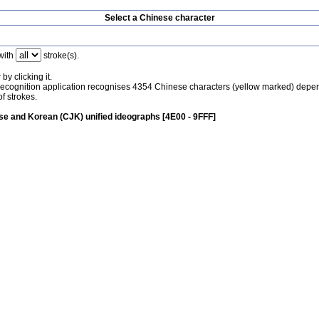
Select a Chinese character
with
stroke(s).
by clicking it.
recognition application recognises 4354 Chinese characters (yellow marked) depe
f strokes.
e and Korean (CJK) unified ideographs [4E00 - 9FFF]