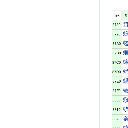
hex
0
8780
8790
87A0
87B0
87C0
87D0
87E0
87F0
8800
8810
8820