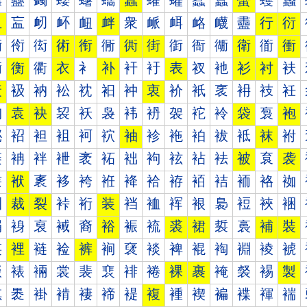
蠰
蠱
蠲
蠳
蠴
蠵
蠶
蠷
蠸
蠹
蠺
蠻
蠼
蠽
血
衁
衂
衃
衄
衅
衆
衇
衈
衉
衊
衋
行
衍
衐
衑
衒
術
衔
衕
衖
街
衘
衙
衚
衛
衜
衝
衠
衡
衢
衣
衤
补
衦
衧
表
衩
衪
衫
衬
衭
衰
衱
衲
衳
衴
衵
衶
衷
衸
衹
衺
衻
衼
衽
袀
袁
袂
袃
袄
袅
袆
袇
袈
袉
袊
袋
袌
袍
袐
袑
袒
袓
袔
袕
袖
袗
袘
袙
袚
袛
袜
袝
袠
袡
袢
袣
袤
袥
袦
袧
袨
袩
袪
被
袬
袭
袰
袱
袲
袳
袴
袵
袶
袷
袸
袹
袺
袻
袼
袽
裀
裁
裂
裃
裄
装
裆
裇
裈
裉
裊
裋
裌
裍
裐
裑
裒
裓
裔
裕
裖
裗
裘
裙
裚
裛
補
裝
裠
裡
裢
裣
裤
裥
裦
裧
裨
裩
裪
裫
裬
裭
裰
裱
裲
裳
裴
裵
裶
裷
裸
裹
裺
裻
裼
製
褀
褁
褂
褃
褄
褅
褆
複
褈
褉
褊
褋
褌
褍