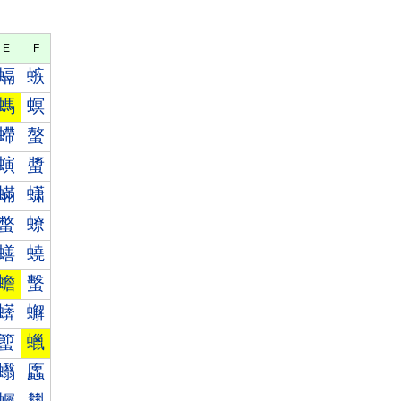
E
F
螎
螏
螞
螟
螮
螯
螾
螿
蟎
蟏
蟞
蟟
蟮
蟯
蟾
蟿
蠎
蠏
蠞
蠟
蠮
蠯