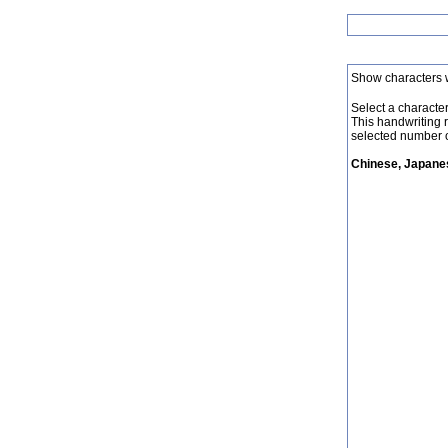
Show characters 
Select a character 
This handwriting 
selected number o
Chinese, Japanes