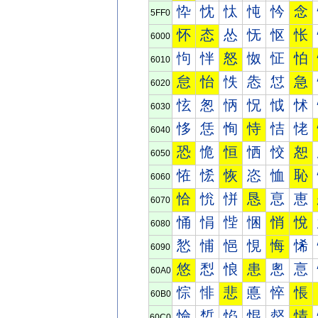
忰
忱
忲
忳
忴
念
5FF0
怀
态
怂
怃
怄
怅
6000
怐
怑
怒
怓
怔
怕
6010
怠
怡
怢
怣
怤
急
6020
怰
怱
怲
怳
怴
怵
6030
恀
恁
恂
恃
恄
恅
6040
恐
恑
恒
恓
恔
恕
6050
恠
恡
恢
恣
恤
恥
6060
恰
恱
恲
恳
恴
恵
6070
悀
悁
悂
悃
悄
悅
6080
悐
悑
悒
悓
悔
悕
6090
悠
悡
悢
患
悤
悥
60A0
悰
悱
悲
悳
悴
悵
60B0
惀
惁
惂
惃
惄
情
60C0