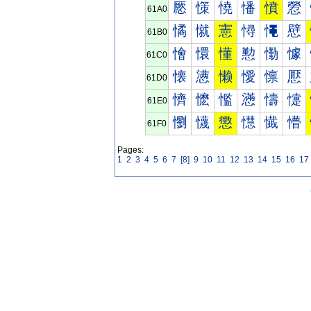
憠
憡
憢
憣
憤
憥
61A0
憰
憱
憲
憳
憴
憵
61B0
懀
懁
懂
懃
懄
懅
61C0
懐
懑
懒
懓
懔
懕
61D0
懠
懡
懢
懣
懤
懥
61E0
懰
懱
懲
懳
懴
懵
61F0
Pages:
1
2
3
4
5
6
7
[8]
9
10
11
12
13
14
15
16
17