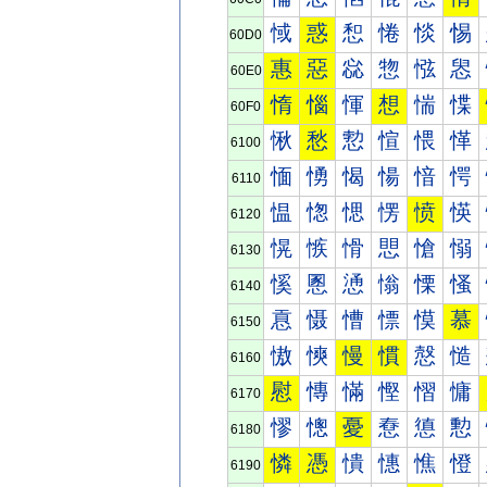
惐
惑
惒
惓
惔
惕
60D0
惠
惡
惢
惣
惤
惥
60E0
惰
惱
惲
想
惴
惵
60F0
愀
愁
愂
愃
愄
愅
6100
愐
愑
愒
愓
愔
愕
6110
愠
愡
愢
愣
愤
愥
6120
愰
愱
愲
愳
愴
愵
6130
慀
慁
慂
慃
慄
慅
6140
慐
慑
慒
慓
慔
慕
6150
慠
慡
慢
慣
慤
慥
6160
慰
慱
慲
慳
慴
慵
6170
憀
憁
憂
憃
憄
憅
6180
憐
憑
憒
憓
憔
憕
6190