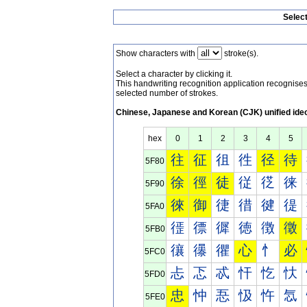
Selec
Show characters with
stroke(s).
Select a character by clicking it.
This handwriting recognition application recognis
selected number of strokes.
Chinese, Japanese and Korean (CJK) unified ide
hex
0
1
2
3
4
5
往
征
徂
徃
径
待
5F80
徐
徑
徒
従
徔
徕
5F90
徠
御
徢
徣
徤
徥
5FA0
徰
徱
徲
徳
徴
徵
5FB0
忀
忁
忂
心
忄
必
5FC0
忐
忑
忒
忓
忔
忕
5FD0
忠
忡
忢
忣
忤
忥
5FE0