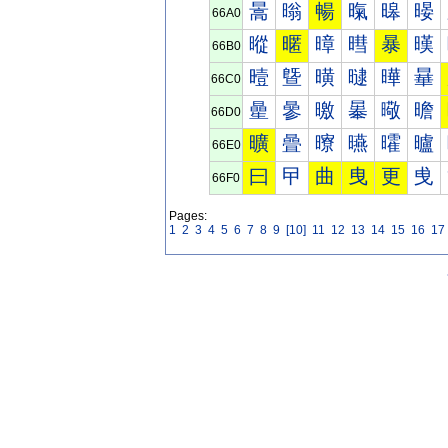
暠
暡
暢
暣
暤
暥
66A0
暰
暱
暲
暳
暴
暵
66B0
曀
曁
曂
曃
曄
曅
66C0
曐
曑
曒
曓
曔
曕
66D0
曠
曡
曢
曣
曤
曥
66E0
曰
曱
曲
曳
更
曵
66F0
Pages:
1
2
3
4
5
6
7
8
9
[10]
11
12
13
14
15
16
17