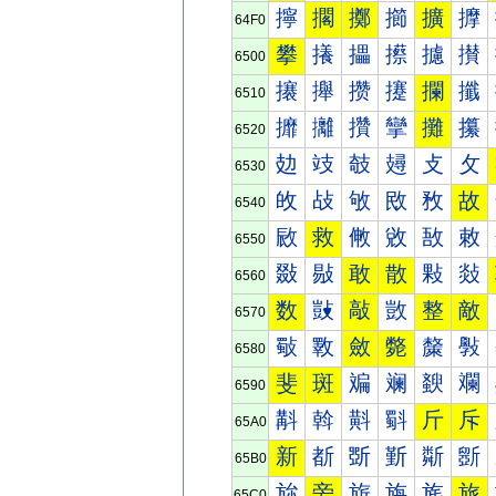
擰
擱
擲
擳
擴
擵
64F0
攀
攁
攂
攃
攄
攅
6500
攐
攑
攒
攓
攔
攕
6510
攠
攡
攢
攣
攤
攥
6520
攰
攱
攲
攳
攴
攵
6530
敀
敁
敂
敃
敄
故
6540
敐
救
敒
敓
敔
敕
6550
敠
敡
敢
散
敤
敥
6560
数
敱
敲
敳
整
敵
6570
斀
斁
斂
斃
斄
斅
6580
斐
斑
斒
斓
斔
斕
6590
斠
斡
斢
斣
斤
斥
65A0
新
斱
斲
斳
斴
斵
65B0
旀
旁
旂
旃
旄
旅
65C0