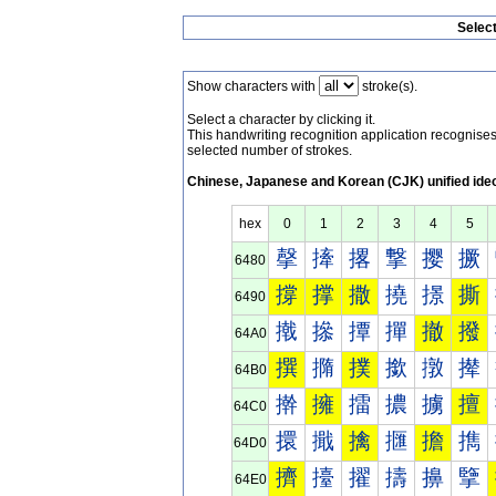
Selec
Show characters with
stroke(s).
Select a character by clicking it.
This handwriting recognition application recognis
selected number of strokes.
Chinese, Japanese and Korean (CJK) unified ide
hex
0
1
2
3
4
5
撀
撁
撂
撃
撄
撅
6480
撐
撑
撒
撓
撔
撕
6490
撠
撡
撢
撣
撤
撥
64A0
撰
撱
撲
撳
撴
撵
64B0
擀
擁
擂
擃
擄
擅
64C0
擐
擑
擒
擓
擔
擕
64D0
擠
擡
擢
擣
擤
擥
64E0