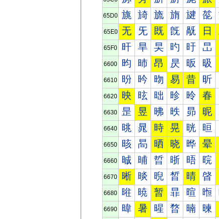
旐
旑
旒
旓
旔
旕
65D0
无
旡
既
旣
旤
日
65E0
旰
旱
旲
旳
旴
旵
65F0
昀
昁
昂
昃
昄
昅
6600
昐
昑
昒
易
昔
昕
6610
映
昡
昢
昣
昤
春
6620
昰
昱
昲
昳
昴
昵
6630
晀
晁
時
晃
晄
晅
6640
晐
晑
晒
晓
晔
晕
6650
晠
晡
晢
晣
晤
晥
6660
晰
晱
晲
晳
晴
晵
6670
暀
暁
暂
暃
暄
暅
6680
暐
暑
暒
暓
暔
暕
6690