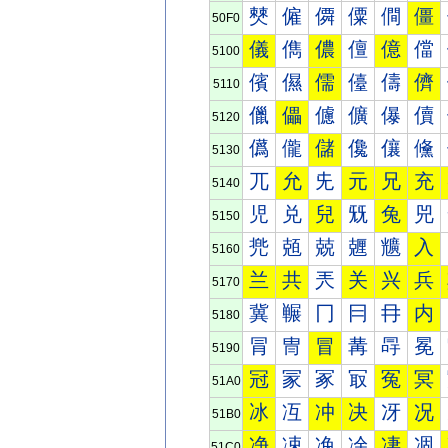
僰
僱
僲
僳
僴
僵
50F0
儀
儁
儂
儃
億
儅
5100
儐
儑
儒
儓
儔
儕
5110
儠
儡
儢
儣
儤
儥
5120
儰
儱
儲
儳
儴
儵
5130
兀
允
兂
元
兄
充
5140
児
兑
兒
兓
兔
兕
5150
兠
兡
兢
兣
兤
入
5160
兰
共
兲
关
兴
兵
5170
冀
冁
冂
冃
冄
内
5180
冐
冑
冒
冓
冔
冕
5190
冠
冡
冢
冣
冤
冥
51A0
冰
冱
冲
决
冴
况
51B0
净
凁
凂
凃
凄
凅
51C0