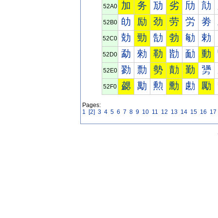
加
务
劢
劣
劤
劥
52A0
劰
励
劲
劳
労
劵
52B0
勀
勁
勂
勃
勄
勅
52C0
勐
勑
勒
勓
勔
動
52D0
勠
勡
勢
勣
勤
勥
52E0
勰
勱
勲
勳
勴
勵
52F0
Pages:
1
[2]
3
4
5
6
7
8
9
10
11
12
13
14
15
16
17