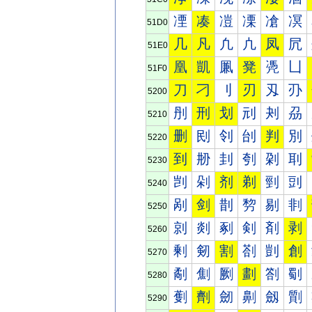
凐
凑
凒
凓
凔
凕
51D0
几
凡
凢
凣
凤
凥
51E0
凰
凱
凲
凳
凴
凵
51F0
刀
刁
刂
刃
刄
刅
5200
刐
刑
划
刓
刔
刕
5210
删
刡
刢
刣
判
別
5220
到
刱
刲
刳
刴
刵
5230
剀
剁
剂
剃
剄
剅
5240
剐
剑
剒
剓
剔
剕
5250
剠
剡
剢
剣
剤
剥
5260
剰
剱
割
剳
剴
創
5270
劀
劁
劂
劃
劄
劅
5280
劐
劑
劒
劓
劔
劕
5290