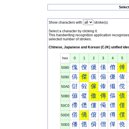
Selec
Show characters with
stroke(s).
Select a character by clicking it.
This handwriting recognition application recognis
selected number of strokes.
Chinese, Japanese and Korean (CJK) unified ide
hex
0
1
2
3
4
5
傀
傁
傂
傃
傄
傅
5080
傐
傑
傒
傓
傔
傕
5090
傠
傡
傢
傣
傤
傥
50A0
傰
傱
傲
傳
傴
債
50B0
僀
僁
僂
僃
僄
僅
50C0
僐
僑
僒
僓
僔
僕
50D0
僠
僡
僢
僣
僤
僥
50E0