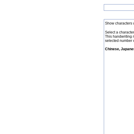
Show characters 
Select a character 
This handwriting 
selected number o
Chinese, Japanes