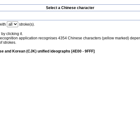
Select a Chinese character
with
stroke(s).
by clicking it.
recognition application recognises 4354 Chinese characters (yellow marked) depe
f strokes.
e and Korean (CJK) unified ideographs [4E00 - 9FFF]