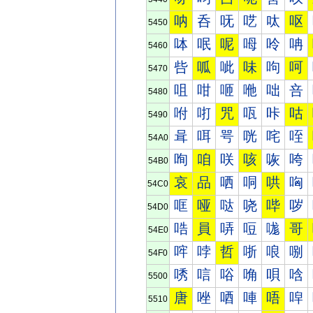
呐
呑
呒
呓
呔
呕
5450
呠
呡
呢
呣
呤
呥
5460
呰
呱
呲
味
呴
呵
5470
咀
咁
咂
咃
咄
咅
5480
咐
咑
咒
咓
咔
咕
5490
咠
咡
咢
咣
咤
咥
54A0
咰
咱
咲
咳
咴
咵
54B0
哀
品
哂
哃
哄
哅
54C0
哐
哑
哒
哓
哔
哕
54D0
哠
員
哢
哣
哤
哥
54E0
哰
哱
哲
哳
哴
哵
54F0
唀
唁
唂
唃
唄
唅
5500
唐
唑
唒
唓
唔
唕
5510