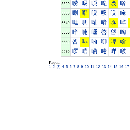
唠
唡
唢
唣
唤
唥
5520
唰
唱
唲
唳
唴
唵
5530
啀
啁
啂
啃
啄
啅
5540
啐
啑
啒
啓
啔
啕
5550
啠
啡
啢
啣
啤
啥
5560
啰
啱
啲
啳
啴
啵
5570
Pages:
1
2
[3]
4
5
6
7
8
9
10
11
12
13
14
15
16
17