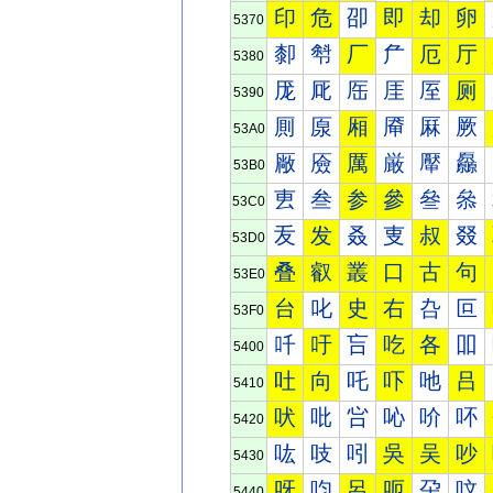
印
危
卲
即
却
卵
5370
厀
厁
厂
厃
厄
厅
5380
厐
厑
厒
厓
厔
厕
5390
厠
厡
厢
厣
厤
厥
53A0
厰
厱
厲
厳
厴
厵
53B0
叀
叁
参
參
叄
叅
53C0
叐
发
叒
叓
叔
叕
53D0
叠
叡
叢
口
古
句
53E0
台
叱
史
右
叴
叵
53F0
吀
吁
吂
吃
各
吅
5400
吐
向
吒
吓
吔
吕
5410
吠
吡
吢
吣
吤
吥
5420
吰
吱
吲
吳
吴
吵
5430
呀
呁
呂
呃
呄
呅
5440