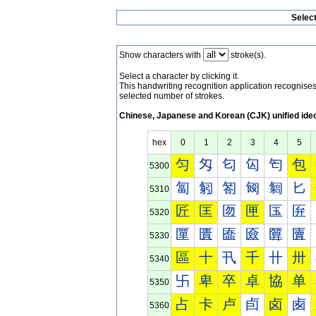
Selec
Show characters with
stroke(s).
Select a character by clicking it.
This handwriting recognition application recognis
selected number of strokes.
Chinese, Japanese and Korean (CJK) unified ide
hex
0
1
2
3
4
5
匀
匁
匂
匃
匄
包
5300
匐
匑
匒
匓
匔
匕
5310
匠
匡
匢
匣
匤
匥
5320
匰
匱
匲
匳
匴
匵
5330
區
十
卂
千
卄
卅
5340
卐
卑
卒
卓
協
单
5350
占
卡
卢
卣
卤
卥
5360