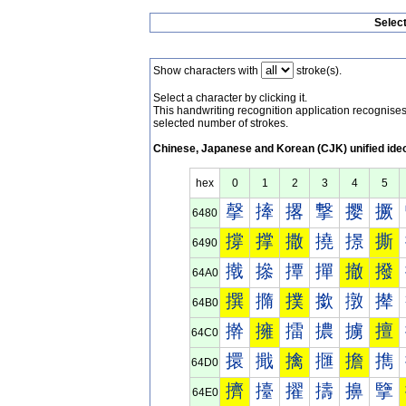
Selec
Show characters with
stroke(s).
Select a character by clicking it.
This handwriting recognition application recognis
selected number of strokes.
Chinese, Japanese and Korean (CJK) unified ide
hex
0
1
2
3
4
5
撀
撁
撂
撃
撄
撅
6480
撐
撑
撒
撓
撔
撕
6490
撠
撡
撢
撣
撤
撥
64A0
撰
撱
撲
撳
撴
撵
64B0
擀
擁
擂
擃
擄
擅
64C0
擐
擑
擒
擓
擔
擕
64D0
擠
擡
擢
擣
擤
擥
64E0