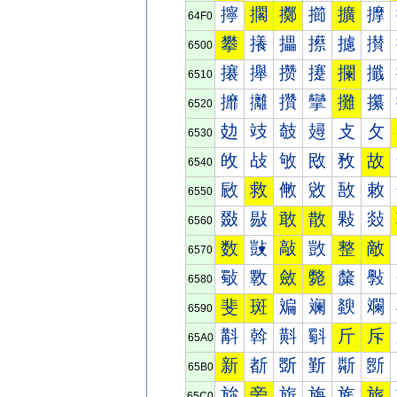
擰
擱
擲
擳
擴
擵
64F0
攀
攁
攂
攃
攄
攅
6500
攐
攑
攒
攓
攔
攕
6510
攠
攡
攢
攣
攤
攥
6520
攰
攱
攲
攳
攴
攵
6530
敀
敁
敂
敃
敄
故
6540
敐
救
敒
敓
敔
敕
6550
敠
敡
敢
散
敤
敥
6560
数
敱
敲
敳
整
敵
6570
斀
斁
斂
斃
斄
斅
6580
斐
斑
斒
斓
斔
斕
6590
斠
斡
斢
斣
斤
斥
65A0
新
斱
斲
斳
斴
斵
65B0
旀
旁
旂
旃
旄
旅
65C0