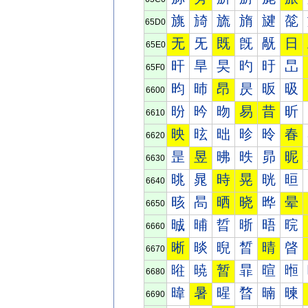
旐
旑
旒
旓
旔
旕
65D0
无
旡
既
旣
旤
日
65E0
旰
旱
旲
旳
旴
旵
65F0
昀
昁
昂
昃
昄
昅
6600
昐
昑
昒
易
昔
昕
6610
映
昡
昢
昣
昤
春
6620
昰
昱
昲
昳
昴
昵
6630
晀
晁
時
晃
晄
晅
6640
晐
晑
晒
晓
晔
晕
6650
晠
晡
晢
晣
晤
晥
6660
晰
晱
晲
晳
晴
晵
6670
暀
暁
暂
暃
暄
暅
6680
暐
暑
暒
暓
暔
暕
6690