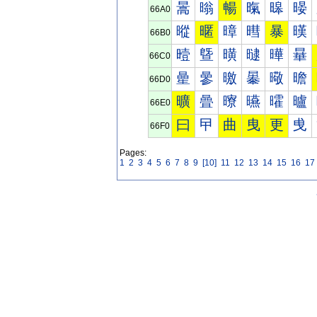
暠
暡
暢
暣
暤
暥
66A0
暰
暱
暲
暳
暴
暵
66B0
曀
曁
曂
曃
曄
曅
66C0
曐
曑
曒
曓
曔
曕
66D0
曠
曡
曢
曣
曤
曥
66E0
曰
曱
曲
曳
更
曵
66F0
Pages:
1
2
3
4
5
6
7
8
9
[10]
11
12
13
14
15
16
17