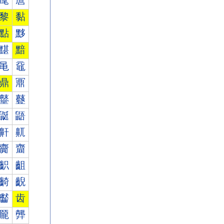
麾
麿
黎
黏
點
黟
黮
黯
黾
黿
鼎
鼏
鼞
鼟
鼮
鼯
鼾
鼿
齎
齏
齞
齟
齮
齯
齾
齿
龎
龏