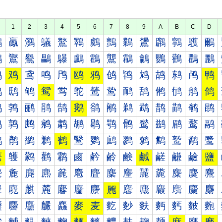
1
2
3
4
5
6
7
8
9
A
B
C
D
鸀
鸁
鸂
鸃
鸄
鸅
鸆
鸇
鸈
鸉
鸊
鸋
鸌
鸍
鸐
鸑
鸒
鸓
鸔
鸕
鸖
鸗
鸘
鸙
鸚
鸛
鸜
鸝
鸠
鸡
鸢
鸣
鸤
鸥
鸦
鸧
鸨
鸩
鸪
鸫
鸬
鸭
鸰
鸱
鸲
鸳
鸴
鸵
鸶
鸷
鸸
鸹
鸺
鸻
鸼
鸽
鹀
鹁
鹂
鹃
鹄
鹅
鹆
鹇
鹈
鹉
鹊
鹋
鹌
鹍
鹐
鹑
鹒
鹓
鹔
鹕
鹖
鹗
鹘
鹙
鹚
鹛
鹜
鹝
鹠
鹡
鹢
鹣
鹤
鹥
鹦
鹧
鹨
鹩
鹪
鹫
鹬
鹭
鹰
鹱
鹲
鹳
鹴
鹵
鹶
鹷
鹸
鹹
鹺
鹻
鹼
鹽
麀
麁
麂
麃
麄
麅
麆
麇
麈
麉
麊
麋
麌
麍
麐
麑
麒
麓
麔
麕
麖
麗
麘
麙
麚
麛
麜
麝
麠
麡
麢
麣
麤
麥
麦
麧
麨
麩
麪
麫
麬
麭