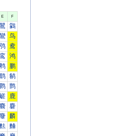
E
F
鸎
鸏
鸞
鸟
鸮
鸯
鸾
鸿
鹎
鹏
鹞
鹟
鹮
鹯
鹾
鹿
麎
麏
麞
麟
麮
麯