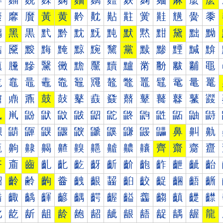
麰
麱
麲
麳
麴
麵
麶
麷
麸
麹
麺
麻
麼
麽
黀
黁
黂
黃
黄
黅
黆
黇
黈
黉
黊
黋
黌
黍
黐
黑
黒
黓
黔
黕
黖
黗
默
黙
黚
黛
黜
黝
黠
黡
黢
黣
黤
黥
黦
黧
黨
黩
黪
黫
黬
黭
黰
黱
黲
黳
黴
黵
黶
黷
黸
黹
黺
黻
黼
黽
鼀
鼁
鼂
鼃
鼄
鼅
鼆
鼇
鼈
鼉
鼊
鼋
鼌
鼍
鼐
鼑
鼒
鼓
鼔
鼕
鼖
鼗
鼘
鼙
鼚
鼛
鼜
鼝
鼠
鼡
鼢
鼣
鼤
鼥
鼦
鼧
鼨
鼩
鼪
鼫
鼬
鼭
鼰
鼱
鼲
鼳
鼴
鼵
鼶
鼷
鼸
鼹
鼺
鼻
鼼
鼽
齀
齁
齂
齃
齄
齅
齆
齇
齈
齉
齊
齋
齌
齍
齐
齑
齒
齓
齔
齕
齖
齗
齘
齙
齚
齛
齜
齝
齠
齡
齢
齣
齤
齥
齦
齧
齨
齩
齪
齫
齬
齭
齰
齱
齲
齳
齴
齵
齶
齷
齸
齹
齺
齻
齼
齽
龀
龁
龂
龃
龄
龅
龆
龇
龈
龉
龊
龋
龌
龍