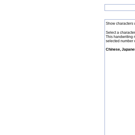
Show characters 
Select a character 
This handwriting 
selected number o
Chinese, Japanes