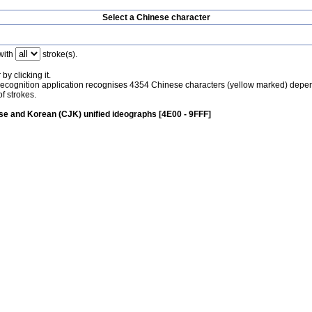
Select a Chinese character
with
stroke(s).
by clicking it.
recognition application recognises 4354 Chinese characters (yellow marked) depe
f strokes.
e and Korean (CJK) unified ideographs [4E00 - 9FFF]