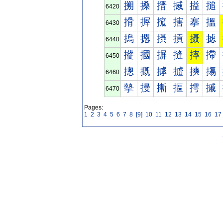
搠
搡
搢
搣
搤
搥
6420
搰
搱
搲
搳
搴
搵
6430
摀
摁
摂
摃
摄
摅
6440
摐
摑
摒
摓
摔
摕
6450
摠
摡
摢
摣
摤
摥
6460
摰
摱
摲
摳
摴
摵
6470
Pages:
1
2
3
4
5
6
7
8
[9]
10
11
12
13
14
15
16
17