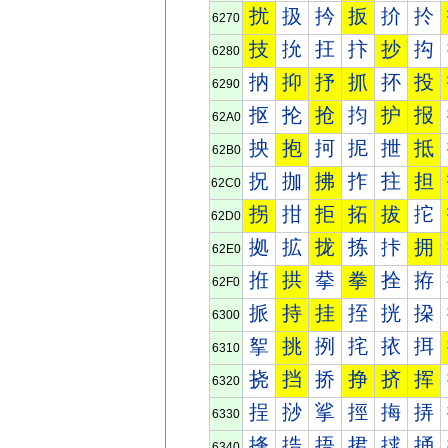
扰
扱
扲
扳
扴
扵
6270
技
抁
抂
抃
抄
抅
6280
抐
抑
抒
抓
抔
投
6290
抠
抡
抢
抣
护
报
62A0
抰
抱
抲
抳
抴
抵
62B0
拀
拁
拂
拃
拄
担
62C0
拐
拑
拒
拓
拔
拕
62D0
拠
拡
拢
拣
拤
拥
62E0
拰
拱
拲
拳
拴
拵
62F0
挀
持
挂
挃
挄
挅
6300
挐
挑
挒
挓
挔
挕
6310
挠
挡
挢
挣
挤
挥
6320
挰
挱
挲
挳
挴
挵
6330
捀
捁
捂
捃
捄
捅
6340