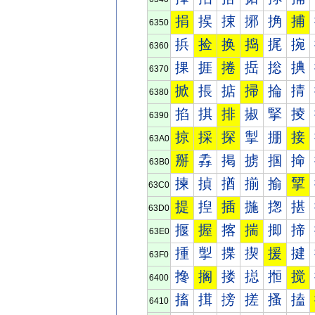
捐
捑
捒
捓
捔
捕
6350
捠
捡
换
捣
捤
捥
6360
捰
捱
捲
捳
捴
捵
6370
掀
掁
掂
掃
掄
掅
6380
掐
掑
排
掓
掔
掕
6390
掠
採
探
掣
掤
接
63A0
掰
掱
掲
掳
掴
掵
63B0
揀
揁
揂
揃
揄
揅
63C0
提
揑
插
揓
揔
揕
63D0
揠
握
揢
揣
揤
揥
63E0
揰
揱
揲
揳
援
揵
63F0
搀
搁
搂
搃
搄
搅
6400
搐
搑
搒
搓
搔
搕
6410