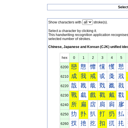
Selec
Show characters with
stroke(s).
Select a character by clicking it.
This handwriting recognition application recognis
selected number of strokes.
Chinese, Japanese and Korean (CJK) unified ide
hex
0
1
2
3
4
5
戀
戁
戂
戃
戄
戅
6200
成
我
戒
戓
戔
戕
6210
戠
戡
戢
戣
戤
戥
6220
戰
戱
戲
戳
戴
戵
6230
所
扁
扂
扃
扄
扅
6240
扐
扑
扒
打
扔
払
6250
扠
扡
扢
扣
扤
扥
6260