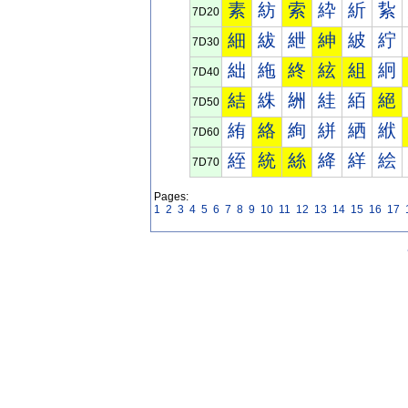
素
紡
索
紣
紤
紥
7D20
細
紱
紲
紳
紴
紵
7D30
絀
絁
終
絃
組
絅
7D40
結
絑
絒
絓
絔
絕
7D50
絠
絡
絢
絣
絤
絥
7D60
絰
統
絲
絳
絴
絵
7D70
Pages:
1
2
3
4
5
6
7
8
9
10
11
12
13
14
15
16
17