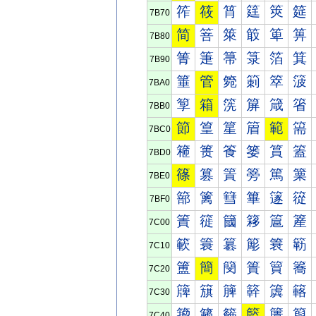
筰
筱
筲
筳
筴
筵
7B70
简
箁
箂
箃
箄
箅
7B80
箐
箑
箒
箓
箔
箕
7B90
箠
管
箢
箣
箤
箥
7BA0
箰
箱
箲
箳
箴
箵
7BB0
節
篁
篂
篃
範
篅
7BC0
篐
篑
篒
篓
篔
篕
7BD0
篠
篡
篢
篣
篤
篥
7BE0
篰
篱
篲
篳
篴
篵
7BF0
簀
簁
簂
簃
簄
簅
7C00
簐
簑
簒
簓
簔
簕
7C10
簠
簡
簢
簣
簤
簥
7C20
簰
簱
簲
簳
簴
簵
7C30
籀
籁
籂
籃
籄
籅
7C40