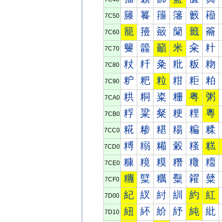
籐
籑
籒
籓
籔
籕
7C50
籠
籡
籢
籣
籤
籥
7C60
籰
籱
籲
米
籴
籵
7C70
粀
粁
粂
粃
粄
粅
7C80
粐
粑
粒
粓
粔
粕
7C90
粠
粡
粢
粣
粤
粥
7CA0
粰
粱
粲
粳
粴
粵
7CB0
糀
糁
糂
糃
糄
糅
7CC0
糐
糑
糒
糓
糔
糕
7CD0
糠
糡
糢
糣
糤
糥
7CE0
糰
糱
糲
糳
糴
糵
7CF0
紀
紁
紂
紃
約
紅
7D00
紐
紑
紒
紓
純
紕
7D10