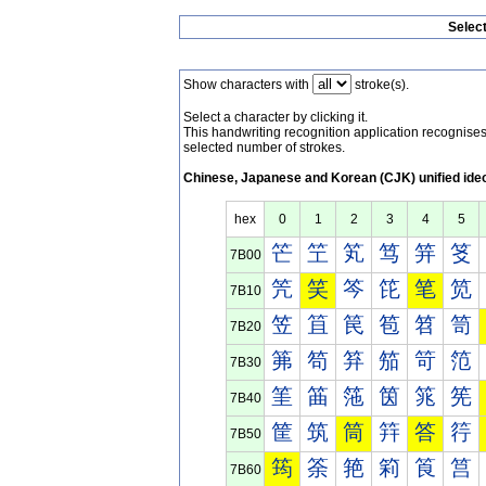
Selec
Show characters with
stroke(s).
Select a character by clicking it.
This handwriting recognition application recognis
selected number of strokes.
Chinese, Japanese and Korean (CJK) unified ide
hex
0
1
2
3
4
5
笀
笁
笂
笃
笄
笅
7B00
笐
笑
笒
笓
笔
笕
7B10
笠
笡
笢
笣
笤
笥
7B20
笰
笱
笲
笳
笴
笵
7B30
筀
筁
筂
筃
筄
筅
7B40
筐
筑
筒
筓
答
筕
7B50
筠
筡
筢
筣
筤
筥
7B60