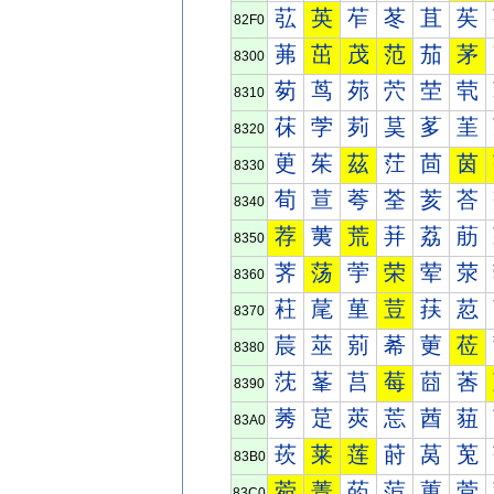
苰
英
苲
苳
苴
苵
82F0
茀
茁
茂
范
茄
茅
8300
茐
茑
茒
茓
茔
茕
8310
茠
茡
茢
茣
茤
茥
8320
茰
茱
茲
茳
茴
茵
8330
荀
荁
荂
荃
荄
荅
8340
荐
荑
荒
荓
荔
荕
8350
荠
荡
荢
荣
荤
荥
8360
荰
荱
荲
荳
荴
荵
8370
莀
莁
莂
莃
莄
莅
8380
莐
莑
莒
莓
莔
莕
8390
莠
莡
莢
莣
莤
莥
83A0
莰
莱
莲
莳
莴
莵
83B0
菀
菁
菂
菃
菄
菅
83C0