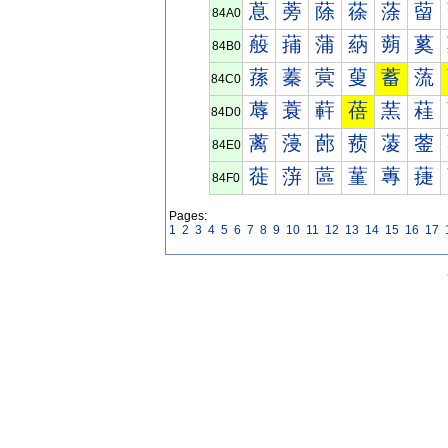
蒠
蒡
蒢
蒣
蒤
蒥
84A0
蒰
蒱
蒲
蒳
蒴
蒵
84B0
蓀
蓁
蓂
蓃
蓄
蓅
84C0
蓐
蓑
蓒
蓓
蓔
蓕
84D0
蓠
蓡
蓢
蓣
蓤
蓥
84E0
蓰
蓱
蓲
蓳
蓴
蓵
84F0
Pages:
1
2
3
4
5
6
7
8
9
10
11
12
13
14
15
16
17