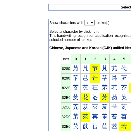
Selec
Show characters with
stroke(s).
Select a character by clicking it.
This handwriting recognition application recognis
selected number of strokes.
Chinese, Japanese and Korean (CJK) unified ide
hex
0
1
2
3
4
5
芀
芁
节
芃
芄
芅
8280
芐
芑
芒
芓
芔
芕
8290
芠
芡
芢
芣
芤
芥
82A0
芰
花
芲
芳
芴
芵
82B0
苀
苁
苂
苃
苄
苅
82C0
苐
苑
苒
苓
苔
苕
82D0
苠
苡
苢
苣
苤
若
82E0