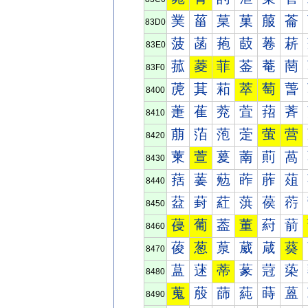
菐
菑
菒
菓
菔
菕
83D0
菠
菡
菢
菣
菤
菥
83E0
菰
菱
菲
菳
菴
菵
83F0
萀
萁
萂
萃
萄
萅
8400
萐
萑
萒
萓
萔
萕
8410
萠
萡
萢
萣
萤
营
8420
萰
萱
萲
萳
萴
萵
8430
葀
葁
葂
葃
葄
葅
8440
葐
葑
葒
葓
葔
葕
8450
葠
葡
葢
董
葤
葥
8460
葰
葱
葲
葳
葴
葵
8470
蒀
蒁
蒂
蒃
蒄
蒅
8480
蒐
蒑
蒒
蒓
蒔
蒕
8490