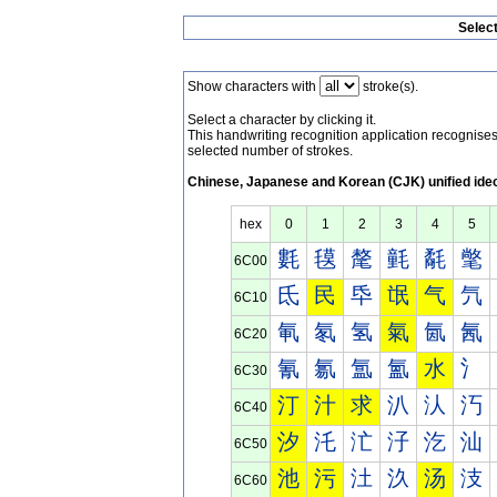
Selec
Show characters with
stroke(s).
Select a character by clicking it.
This handwriting recognition application recognis
selected number of strokes.
Chinese, Japanese and Korean (CJK) unified ide
hex
0
1
2
3
4
5
氀
氁
氂
氃
氄
氅
6C00
氐
民
氒
氓
气
氕
6C10
氠
氡
氢
氣
氤
氥
6C20
氰
氱
氲
氳
水
氵
6C30
汀
汁
求
汃
汄
汅
6C40
汐
汑
汒
汓
汔
汕
6C50
池
污
汢
汣
汤
汥
6C60