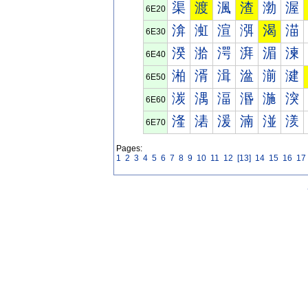
渠
渡
渢
渣
渤
渥
6E20
渰
渱
渲
渳
渴
渵
6E30
湀
湁
湂
湃
湄
湅
6E40
湐
湑
湒
湓
湔
湕
6E50
湠
湡
湢
湣
湤
湥
6E60
湰
湱
湲
湳
湴
湵
6E70
Pages:
1
2
3
4
5
6
7
8
9
10
11
12
[13]
14
15
16
17