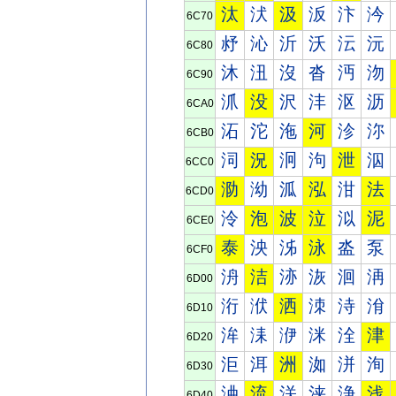
汰
汱
汲
汳
汴
汵
6C70
沀
沁
沂
沃
沄
沅
6C80
沐
沑
沒
沓
沔
沕
6C90
沠
没
沢
沣
沤
沥
6CA0
沰
沱
沲
河
沴
沵
6CB0
泀
況
泂
泃
泄
泅
6CC0
泐
泑
泒
泓
泔
法
6CD0
泠
泡
波
泣
泤
泥
6CE0
泰
泱
泲
泳
泴
泵
6CF0
洀
洁
洂
洃
洄
洅
6D00
洐
洑
洒
洓
洔
洕
6D10
洠
洡
洢
洣
洤
津
6D20
洰
洱
洲
洳
洴
洵
6D30
浀
流
浂
浃
浄
浅
6D40