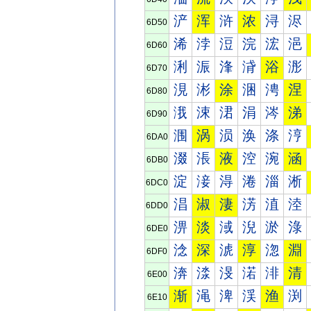
浐
浑
浒
浓
浔
浕
6D50
浠
浡
浢
浣
浤
浥
6D60
浰
浱
浲
浳
浴
浵
6D70
涀
涁
涂
涃
涄
涅
6D80
涐
涑
涒
涓
涔
涕
6D90
涠
涡
涢
涣
涤
涥
6DA0
涰
涱
液
涳
涴
涵
6DB0
淀
淁
淂
淃
淄
淅
6DC0
淐
淑
淒
淓
淔
淕
6DD0
淠
淡
淢
淣
淤
淥
6DE0
淰
深
淲
淳
淴
淵
6DF0
渀
渁
渂
渃
渄
清
6E00
渐
渑
渒
渓
渔
渕
6E10